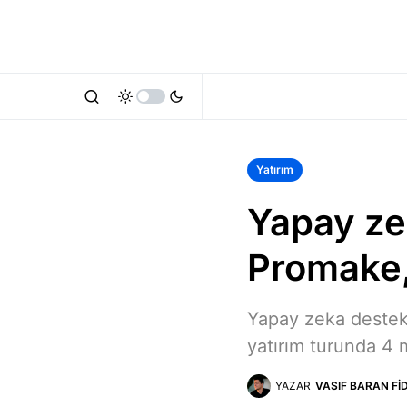
Yatırım
Yapay ze
Promake, 
Yapay zeka destekl
yatırım turunda 4 m
YAZAR
VASIF BARAN FI