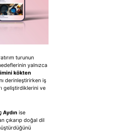
atırım turunun
hedeflerinin yalnızca
çimini kökten
ı derinleştirirken iş
geliştirdiklerini ve
ç Aydın
ise
an çıkarıp doğal dil
önüştürdüğünü