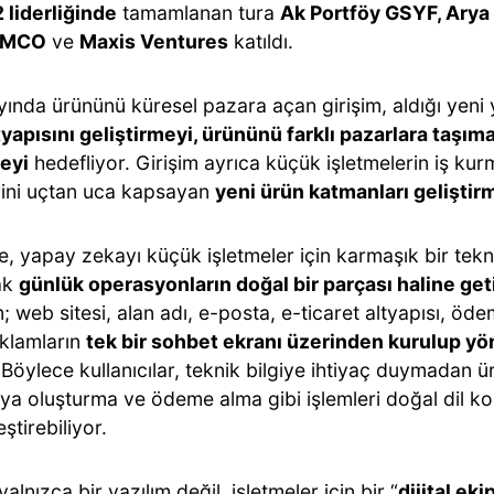
 liderliğinde
tamamlanan tura
Ak Portföy GSYF, Arya 
JIMCO
ve
Maxis Ventures
katıldı.
ında ürününü küresel pazara açan girişim, aldığı yeni 
yapısını geliştirmeyi, ürününü farklı pazarlara taşıma
eyi
hedefliyor. Girişim ayrıca küçük işletmelerin iş ku
rini uçtan uca kapsayan
yeni ürün katmanları geliştir
, yapay zekayı küçük işletmeler için karmaşık bir tekn
ak
günlük operasyonların doğal bir parçası haline ge
; web sitesi, alan adı, e-posta, e-ticaret altyapısı, öde
reklamların
tek bir sohbet ekranı üzerinden kurulup y
 Böylece kullanıcılar, teknik bilgiye ihtiyaç duymadan 
a oluşturma ve ödeme alma gibi işlemleri doğal dil ko
ştirebiliyor.
yalnızca bir yazılım değil, işletmeler için bir “
dijital eki