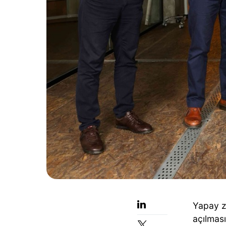
Yapay z
açılması