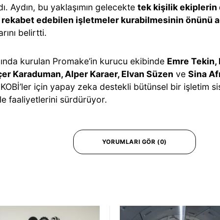
dı. Aydın, bu yaklaşımın gelecekte
tek kişilik ekiplerin
 rekabet edebilen işletmeler kurabilmesinin önünü 
rını belirtti.
lında kurulan Promake’in kurucu ekibinde
Emre Tekin, 
nçer Karaduman, Alper Karaer, Elvan Süzen
ve
Sina Af
 KOBİ’ler için yapay zeka destekli bütünsel bir işletim s
le faaliyetlerini sürdürüyor.
YORUMLARI GÖR (0)