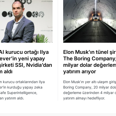
I kurucu ortağı Ilya
Elon Musk’ın tünel şir
ever’in yeni yapay
The Boring Company
irketi SSI, Nvidia’dan
milyar dolar değerle
m aldı
yatırım arıyor
n kurucu ortaklarından Ilya
Elon Musk'ın yer altı ulaşım giri
er'in kurduğu yapay zeka
Boring Company, 20 milyar dol
 Safe Superintelligence,
değerleme üzerinden 4 milyar 
n yatırım aldı.
yatırım almayı hedefliyor.