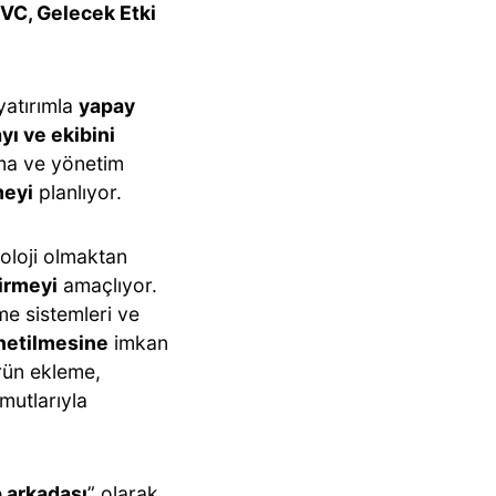
VC, Gelecek Etki
yatırımla
yapay
yı ve ekibini
rma ve yönetim
meyi
planlıyor.
oloji olmaktan
tirmeyi
amaçlıyor.
me sistemleri ve
önetilmesine
imkan
ürün ekleme,
mutlarıyla
p arkadaşı
” olarak