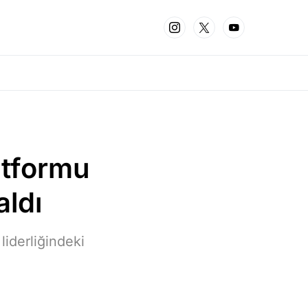
atformu
aldı
iderliğindeki