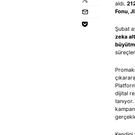
aldı.
212
Fonu, 
Şubat ay
zeka alt
büyütm
süreçle
Promake
çıkarar
Platform
dijital 
tanıyor.
kampany
gerçekle
Kendini 