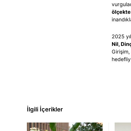
vurgula
ölçekte
inandıkla
2025 yı
Nil, Di
Girişim,
hedefliy
İlgili İçerikler