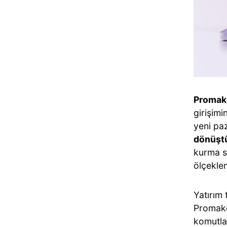
Promake
girişimi
yeni paz
dönüşt
kurma so
ölçeklen
Yatırım 
Promake’
komutla