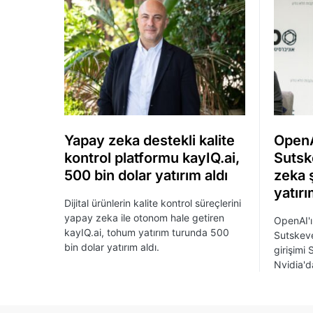
Yapay zeka destekli kalite
OpenA
kontrol platformu kayIQ.ai,
Sutsk
500 bin dolar yatırım aldı
zeka ş
yatırı
Dijital ürünlerin kalite kontrol süreçlerini
yapay zeka ile otonom hale getiren
OpenAI'ı
kayIQ.ai, tohum yatırım turunda 500
Sutskev
bin dolar yatırım aldı.
girişimi
Nvidia'da