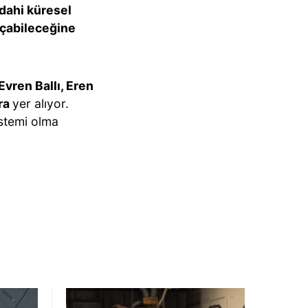
 dahi küresel
açabileceğine
Evren Ballı, Eren
ra
yer alıyor.
istemi olma