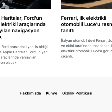
Haritalar, Ford’un
Ferrari, ilk elektrikli
lektrikli araçlarında
otomobili Luce’u re
yılan navigasyon
tanıttı
k
İtalyan otomobil devi Ferrari, J
ve ekibi tarafından tasarlanan i
Ford arasındaki yeni iş birliği
elektrikli otomobili Luce'u gör
kte Apple Haritalar, Ford'un yeni
çıkardı.
i araçlarında varsayılan
on olacak.
Hakkımızda
Künye
Gizlilik Politikası