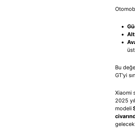
Otomobil
Gü
Al
Av
üs
Bu değer
GT’yi sı
Xiaomi 
2025 yı
modeli
S
civarın
gelecekt