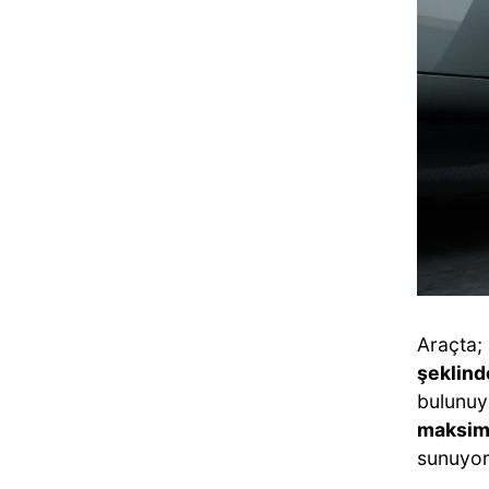
Araçta;
şeklind
bulunuyo
maksim
sunuyor