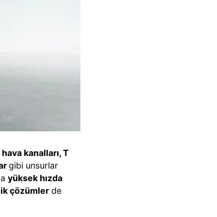
 hava kanalları, T
lar
gibi unsurlar
da
yüksek hızda
mik çözümler
de