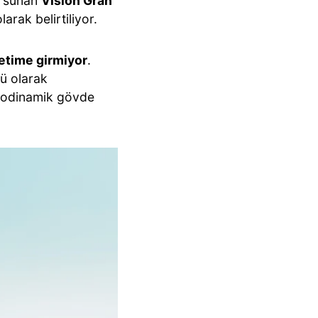
ı
sunan
Vision Gran
rak belirtiliyor.
retime girmiyor
.
nü olarak
erodinamik gövde