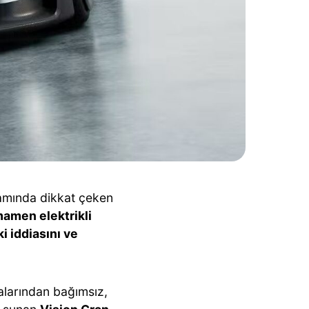
amında dikkat çeken
amen elektrikli
i iddiasını ve
malarından bağımsız,