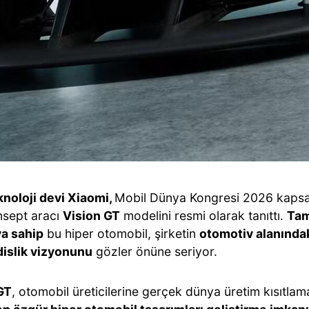
eknoloji devi Xiaomi,
Mobil Dünya Kongresi 2026 kaps
nsept aracı
Vision GT
modelini resmi olarak tanıttı.
Tam
ya sahip
bu hiper otomobil, şirketin
otomotiv alanındak
islik vizyonunu
gözler önüne seriyor.
GT
, otomobil üreticilerine gerçek dünya üretim kısıtla