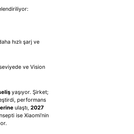
lendiriliyor:
aha hızlı şarj ve
 seviyede ve Vision
seliş
yaşıyor. Şirket;
eştirdi, performans
lerine
ulaştı,
2027
nsepti ise Xiaomi’nin
or.