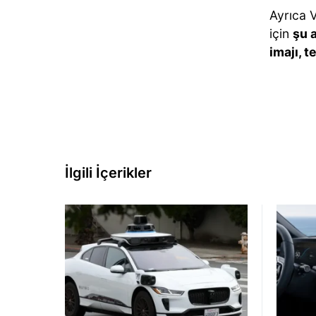
Ayrıca 
için
şu 
imajı, 
İlgili İçerikler