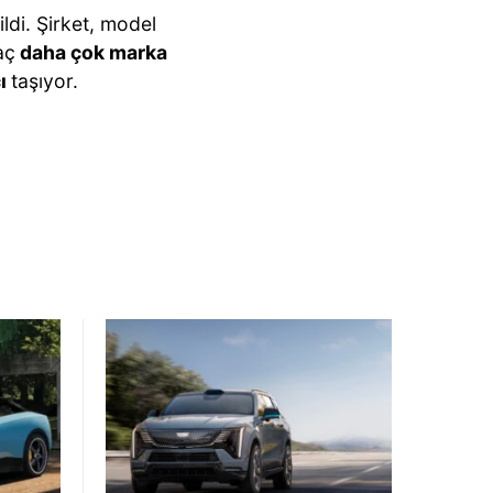
ildi. Şirket, model
aç
daha çok marka
cı
taşıyor.