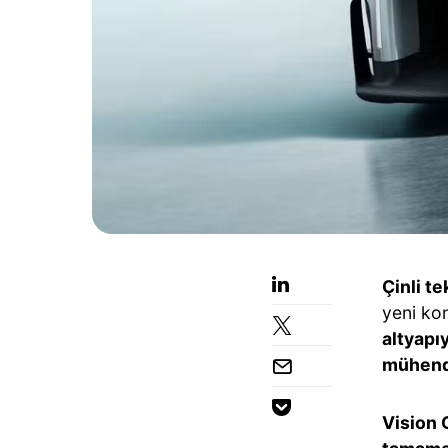
Çinli t
yeni ko
altyapı
mühend
Vision 