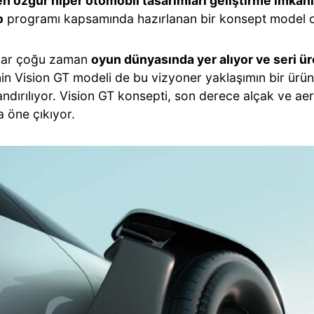
 özgür hiper otomobil tasarımları geliştirme imkan
o
programı kapsamında hazırlanan bir konsept model ola
lar çoğu zaman
oyun dünyasında yer alıyor ve seri ü
nin Vision GT modeli de bu vizyoner yaklaşımın bir ürü
ndırılıyor. Vision GT konsepti, son derece alçak ve a
a öne çıkıyor.