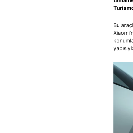
tamamen
Turism
Bu araç
Xiaomi’
konumla
yapısıyl