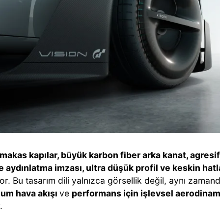
makas kapılar, büyük karbon fiber arka kanat, agresif
e aydınlatma imzası, ultra düşük profil ve keskin hat
r. Bu tasarım dili yalnızca görsellik değil, aynı zaman
um hava akışı
ve
performans için işlevsel aerodina
.