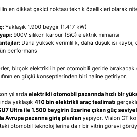
in en dikkat çekici noktası teknik özellikleri olarak nite
ç:
Yaklaşık 1.900 beygir (1.417 kW)
tyapı:
900V silikon karbür (SiC) elektrik mimarisi
antajlar:
Daha yüksek verimlilik, daha düşük ısı kaybı, d
tün performans
ler, birçok elektrikli hiper otomobili geride bırakacak
nıfının en güçlü konseptlerinden biri haline getiriyor.
son yıllarda
elektrikli otomobil pazarında hızlı bir yük
lında yaklaşık
410 bin elektrikli araç teslimatı
gerçekl
U7 Ultra ile 1.500 beygirin üzerine çıkan güç seviye
da Avrupa pazarına giriş pl
a
nları
yapıyor. Vision GT ko
eki otomobil teknolojilerine dair bir vitrin görevi görüy