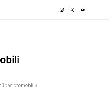
obili
üper otomobilini