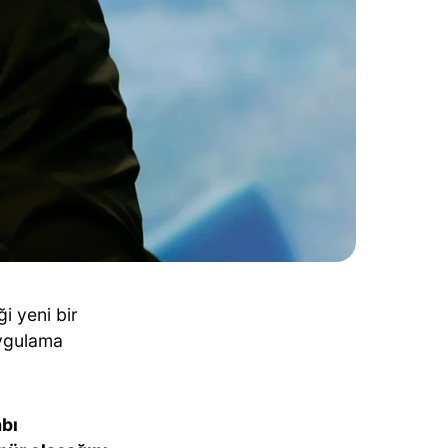
i yeni bir
uygulama
abı