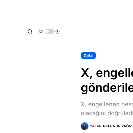
Dijital
X, engel
gönderil
X, engellenen hesap
olacağını doğruladı
YAZAR
NIDA NUR YAĞIZ