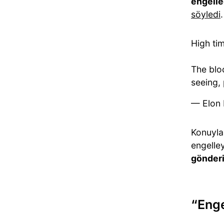
engelle
söyledi
.
High ti
The blo
seeing, 
— Elon
Konuyla 
engelley
gönderi
“Enge