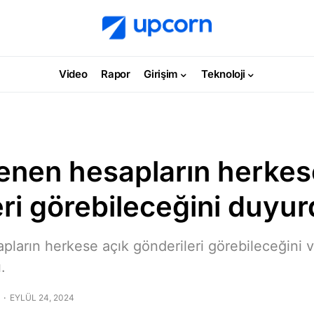
Video
Rapor
Girişim
Teknoloji
lenen hesapların herkes
eri görebileceğini duyu
ların herkese açık gönderileri görebileceğini ve
.
EYLÜL 24, 2024