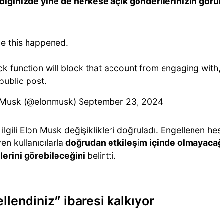
diğinizde yine de herkese açık gönderilerinizin görü
me this happened.
ck function will block that account from engaging with,
public post.
 Musk (@elonmusk)
September 23, 2024
ilgili Elon Musk değişiklikleri doğruladı. Engellenen hes
en kullanıcılarla
doğrudan etkileşim içinde olmayacağı
lerini görebileceğini
belirtti.
llendiniz” ibaresi kalkıyor