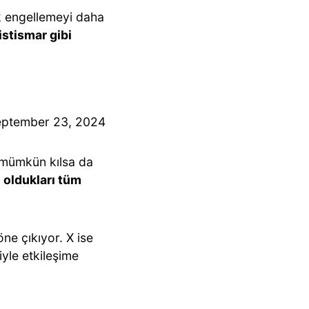
ak engellemeyi daha
istismar gibi
eptember 23, 2024
i mümkün kılsa da
 oldukları tüm
öne çıkıyor. X ise
yle etkileşime