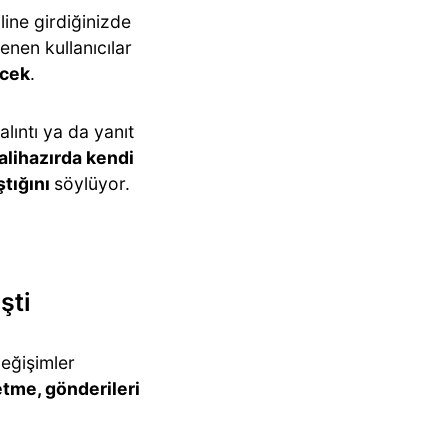
line girdiğinizde
enen kullanıcılar
ecek
.
ıntı ya da yanıt
alihazırda kendi
ştığını
söylüyor.
şti
değişimler
etme, gönderileri