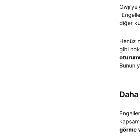
Owji’ye 
“Engelle
diğer ku
Henüz n
gibi nok
oturumu
Bunun ye
Daha 
Engelle
kapsamı
görme v