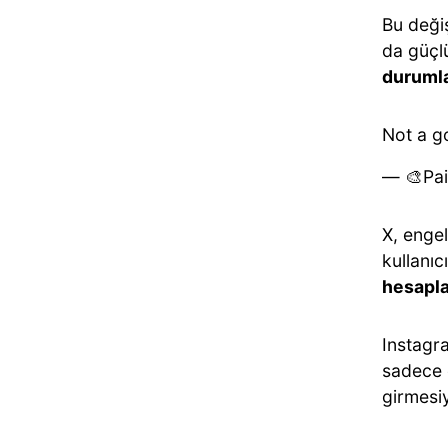
Bu değiş
da güçl
durumla
Not a g
— 🎨Pai
X, enge
kullanıc
hesapl
Instagra
sadece o
girmesiy