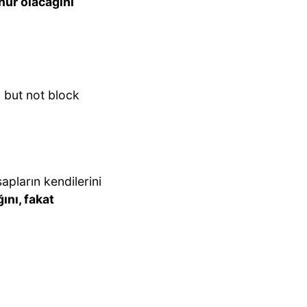
nür olacağını
 but not block
apların kendilerini
nı, fakat