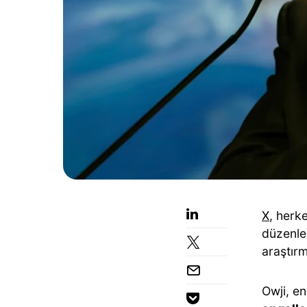
X
, herk
düzenle
araştırm
Owji, en