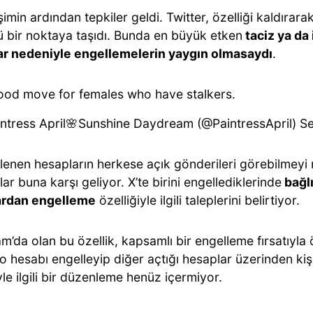
imin ardından tepkiler geldi. Twitter, özelliği kaldırar
ü bir noktaya taşıdı. Bunda en büyük etken
taciz ya da 
r nedeniyle engellemelerin yaygın olmasaydı
.
ood move for females who have stalkers.
ntress April🌸Sunshine Daydream (@PaintressApril)
S
llenen hesapların herkese açık gönderileri görebilmey
ılar buna karşı geliyor. X’te birini engellediklerinde
bağlı
ardan engelleme
özelliğiyle ilgili taleplerini belirtiyor.
m’da olan bu özellik, kapsamlı bir engelleme fırsatıyla 
 hesabı engelleyip diğer açtığı hesaplar üzerinden kişi
le ilgili bir düzenleme henüz içermiyor.