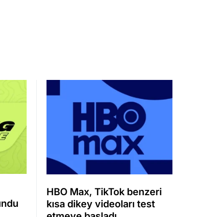
HBO Max, TikTok benzeri
undu
kısa dikey videoları test
etmeye başladı