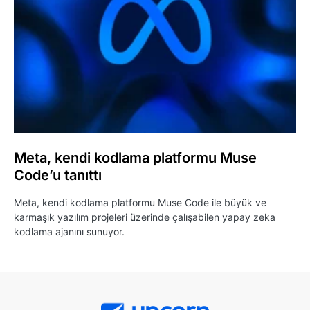
Meta, kendi kodlama platformu Muse
Code’u tanıttı
Meta, kendi kodlama platformu Muse Code ile büyük ve
karmaşık yazılım projeleri üzerinde çalışabilen yapay zeka
kodlama ajanını sunuyor.