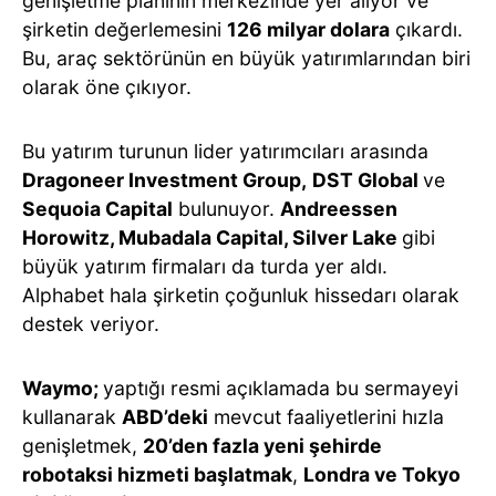
genişletme planının merkezinde yer alıyor ve
şirketin değerlemesini
126 milyar dolara
çıkardı.
Bu, araç sektörünün en büyük yatırımlarından biri
olarak öne çıkıyor.
Bu yatırım turunun lider yatırımcıları arasında
Dragoneer Investment Group,
DST Global
ve
Sequoia Capital
bulunuyor.
Andreessen
Horowitz, Mubadala Capital, Silver Lake
gibi
büyük yatırım firmaları da turda yer aldı.
Alphabet hala şirketin çoğunluk hissedarı olarak
destek veriyor.
Waymo;
yaptığı resmi açıklamada bu sermayeyi
kullanarak
ABD’deki
mevcut faaliyetlerini hızla
genişletmek,
20’den fazla yeni şehirde
robotaksi hizmeti başlatmak
,
Londra ve Tokyo