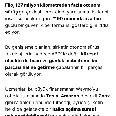
Filo, 127 milyon kilometreden fazla otonom
sürüş
gerçekleştirerek ciddi yaralanma risklerini
insan sürücülere göre
%90 oranında azaltan
güçlü bir güvenlik performansı gösterdiğini iddia
ediyor.
Bu genişleme planları, şirketin otonom sürüş
teknolojilerini sadece ABD’de değil,
küresel
ölçekte de ticari
ve
günlük mobilitenin bir
parçası haline getirme
çabalarının bir parçası
olarak görülüyor.
Uzmanlar, bu büyük finansmanın Waymo’yu
robotaksi alanında
Tesla
,
Amazon
destekli
Zoox
gibi rakiplerin önünde tutacağı, ayrıca şirketin
belki de gelecekte bir
halka açılma süreci
yoluna gidebileceği
yorumlarında bulunuyor.