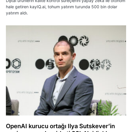
Dijital ürünlerin kalite kontrol süreçlerini yapay zeka ile otonom
hale getiren kayIQ.ai, tohum yatırım turunda 500 bin dolar
yatırım aldı.
OpenAI kurucu ortağı Ilya Sutskever’in