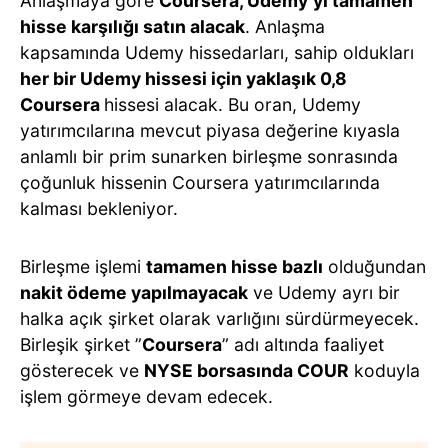
Anlaşmaya göre
Coursera, Udemy’yi tamamen
hisse karşılığı satın alacak
. Anlaşma
kapsamında Udemy hissedarları, sahip oldukları
her bir Udemy hissesi için yaklaşık 0,8
Coursera
hissesi alacak. Bu oran, Udemy
yatırımcılarına mevcut piyasa değerine kıyasla
anlamlı bir prim sunarken birleşme sonrasında
çoğunluk hissenin Coursera yatırımcılarında
kalması bekleniyor.
Birleşme işlemi
tamamen hisse bazlı
olduğundan
nakit ödeme yapılmayacak
ve Udemy ayrı bir
halka açık şirket olarak varlığını sürdürmeyecek.
Birleşik şirket ”
Coursera
” adı altında faaliyet
gösterecek ve
NYSE borsasında COUR
koduyla
işlem görmeye devam edecek.