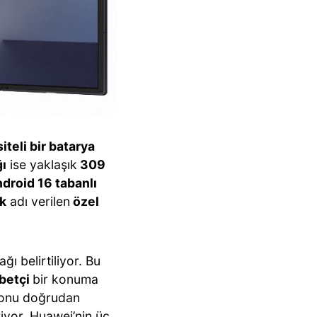
teli bir batarya
ğı
ise yaklaşık
309
droid 16 tabanlı
k
adı verilen
özel
ağı belirtiliyor. Bu
betçi
bir konuma
, onu doğrudan
riyor. Huawei’nin üç