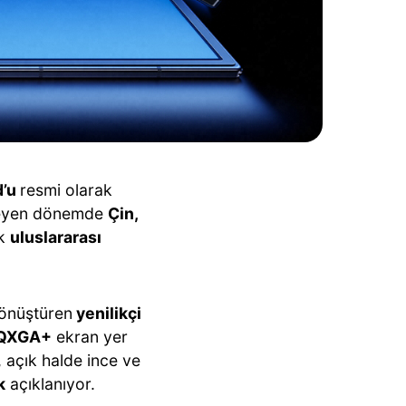
d’u
resmi olarak
rleyen dönemde
Çin,
ak
uluslararası
önüştüren
yenilikçi
X QXGA+
ekran yer
 açık halde ince ve
k
açıklanıyor.