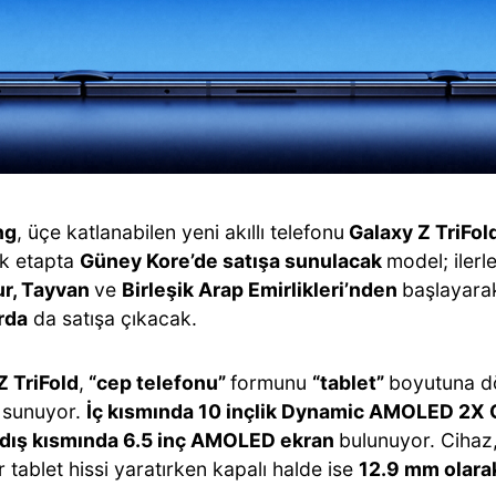
ng
, üçe katlanabilen yeni akıllı telefonu
Galaxy Z TriFol
İlk etapta
Güney Kore’de satışa sunulacak
model; ile
ur, Tayvan
ve
Birleşik Arap Emirlikleri’nden
başlayar
rda
da satışa çıkacak.
Z TriFold
,
“cep telefonu”
formunu
“tablet”
boyutuna d
sunuyor.
İç kısmında 10 inçlik Dynamic AMOLED 2
dış kısmında 6.5 inç AMOLED ekran
bulunuyor. Cihaz,
r tablet hissi yaratırken kapalı halde ise
12.9 mm olara