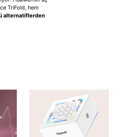
ece TriFold, hem
ü alternatiflerden
.