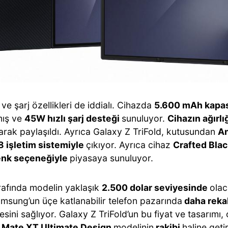
ve şarj özellikleri de iddialı. Cihazda
5.600 mAh kapasi
mış ve
45W hızlı şarj desteği
sunuluyor.
Cihazın ağırlı
arak paylaşıldı. Ayrıca Galaxy Z TriFold, kutusundan
An
8 işletim sistemiyle
çıkıyor. Ayrıca cihaz
Crafted Blac
enk seçeneğiyle
piyasaya sunuluyor.
arafında modelin yaklaşık
2.500 dolar seviyesinde
olac
amsung’un üçe katlanabilir telefon pazarında
daha reka
sini sağlıyor. Galaxy Z TriFold’un bu fiyat ve tasarımı
 Mate XT Ultimate Design
modelinin
rakibi
haline geti