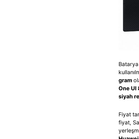
Batarya 
kullanıl
gram
ol
One UI 
siyah r
Fiyat t
fiyat, S
yerleşme
Huawei