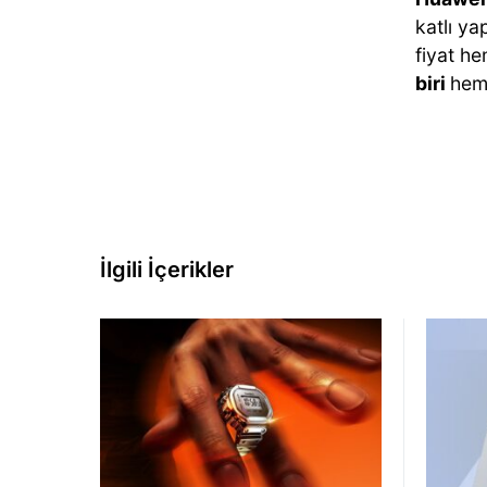
katlı ya
fiyat he
biri
hem
İlgili İçerikler