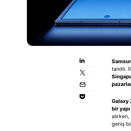
Samsu
tanıttı. 
Singap
pazarla
Galaxy 
bir yapı
alırken,
geniş bi