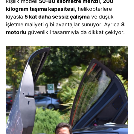
kişilik modeli
50-80 kilometre menzil
,
200
kilogram taşıma kapasitesi
, helikopterlere
kıyasla
5 kat daha sessiz çalışma
ve düşük
işletme maliyeti gibi avantajlar sunuyor. Ayrıca
8
motorlu
güvenlikli tasarımıyla da dikkat çekiyor.