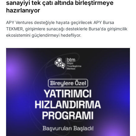
sanayiyi tek çatı altında birleştirmeye
hazırlanıyor
APY Ventures desteğiyle hayata geçirilecek APY Bursa
TEKMER, girişimlere sunacağı desteklerle Bursa'da girişimcilik
ekosistemini güçlendirmeyi hedefliyor.