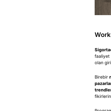
Worku
Sigortac
faaliyet
olan gir
Birebir
pazarla
trendle
fikirler
Program