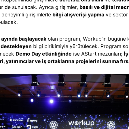
r de sunulacak. Ayrıca girişimler,
basılı ve dijital mec
 deneyimli girişimlerle
bilgi alışverişi yapma
ve sektör e
bulacak.
 ayında başlayacak
olan program, Workup’ın bugüne
i destekleyen
bilgi birikimiyle yürütülecek. Program s
enecek
Demo Day etkinliğinde
ise AStart mezunları;
İş
ri, yatırımcılar ve iş ortaklarına projelerini sunma fırs