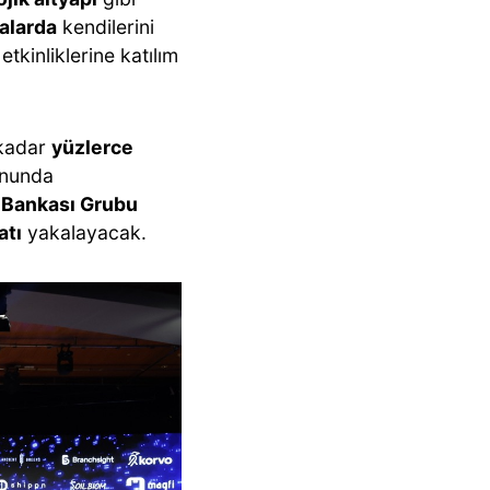
ralarda
kendilerini
tkinliklerine katılım
 kadar
yüzlerce
onunda
 Bankası Grubu
atı
yakalayacak.