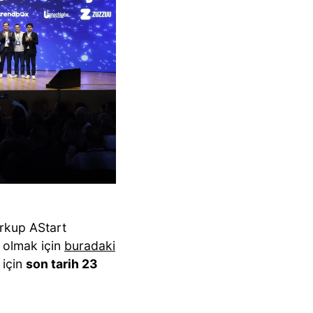
orkup AStart
i olmak için
buradaki
 için
son tarih 23