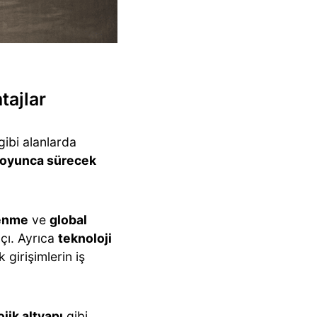
tajlar
gibi alanlarda
boyunca sürecek
enme
ve
global
açı. Ayrıca
teknoloji
girişimlerin iş
jik altyapı
gibi