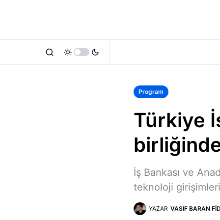
Program
Türkiye İ
birliğind
İş Bankası ve Anad
teknoloji girişimler
YAZAR
VASIF BARAN FI