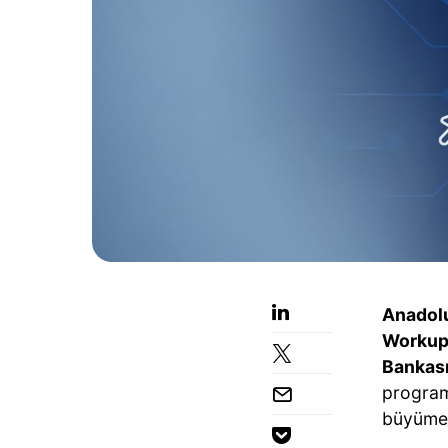
Anadolu
Workup 
Bankası
program
büyümele