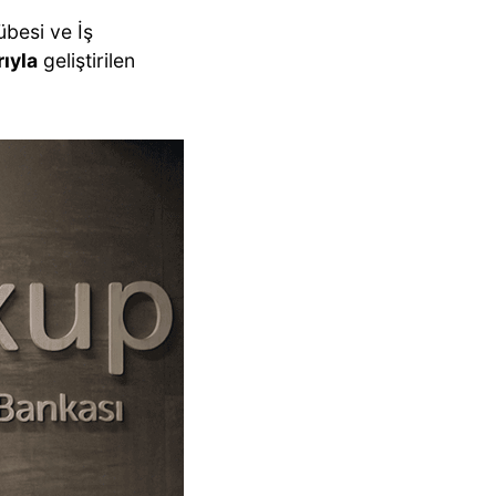
besi ve İş
rıyla
geliştirilen