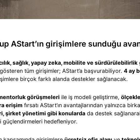
p AStart’ın girişimlere sunduğu avan
ılık, sağlık, yapay zeka, mobilite ve sürdürülebilirlik
 gösteren tüm girişimler; AStart’a başvurabiliyor.
4 ay 
işimlere birçok farklı alanda destekler sağlanacak.
mentorluk görüşmeleri
ile iş modeli geliştirme,
ölçekl
ra erişim
fırsatı AStart’ın avantajlarından yalnızca birk
ri, şirket yönetimi gibi konularda
da destek sağlanarak 
ini güçlendirmeleri hedefleniyor.
 kapsamında girişimlere
ücretsiz ofis alanı
ve
teknolo