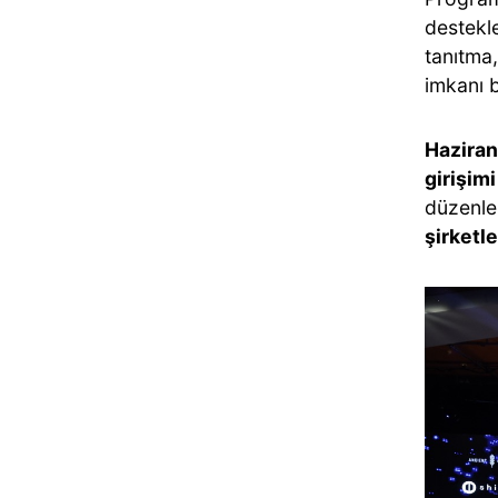
destekle
tanıtma,
imkanı 
Haziran
girişim
düzenl
şirketle