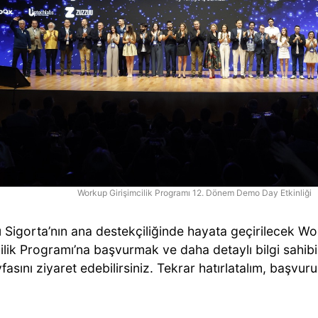
Workup Girişimcilik Programı 12. Dönem Demo Day Etkinliği
 Sigorta’nın ana destekçiliğinde hayata geçirilecek W
ilik Programı’na başvurmak ve daha detaylı bilgi sahib
asını ziyaret edebilirsiniz. Tekrar hatırlatalım, başvuru