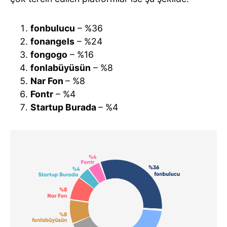
fonbulucu
– %36
fonangels
– %24
fongogo
– %16
fonlabüyüsün
– %8
Nar Fon
– %8
Fontr
– %4
Startup Burada
– %4