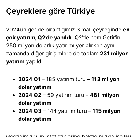
Çeyreklere göre Türkiye
2024’ün geride bıraktığımız 3 mali çeyreğinde
en
çok yatırım, Q2’de yapıldı
. Q2’de hem Getir’in
250 milyon dolarlık yatırımı yer alırken aynı
zamanda diğer girişimlere de toplam
231 milyon
yatırım
yapıldı.
2024 Q1
– 185 yatırım turu –
113 milyon
dolar yatırım
2024 Q2
– 59 yatırım turu –
481 milyon
dolar yatırım
2024 Q3
– 144 yatırım turu –
115 milyon
dolar yatırım
Geçtiğimiz yılın istatistiklerine baktığımızda ise
bu