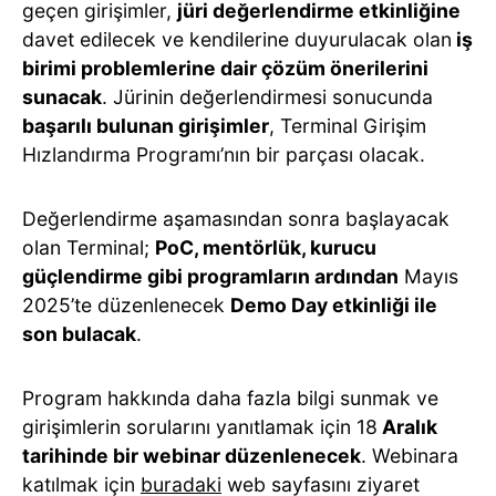
geçen girişimler,
jüri değerlendirme etkinliğine
davet edilecek ve kendilerine duyurulacak olan
iş
birimi problemlerine dair çözüm önerilerini
sunacak
. Jürinin değerlendirmesi sonucunda
başarılı bulunan girişimler
, Terminal Girişim
Hızlandırma Programı’nın bir parçası olacak.
Değerlendirme aşamasından sonra başlayacak
olan Terminal;
PoC, mentörlük, kurucu
güçlendirme gibi programların ardından
Mayıs
2025’te düzenlenecek
Demo Day etkinliği ile
son bulacak
.
Program hakkında daha fazla bilgi sunmak ve
girişimlerin sorularını yanıtlamak için 18
Aralık
tarihinde bir webinar düzenlenecek
. Webinara
katılmak için
buradaki
web sayfasını ziyaret