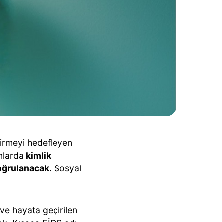
irmeyi hedefleyen
anlarda
kimlik
oğrulanacak
. Sosyal
 ve hayata geçirilen