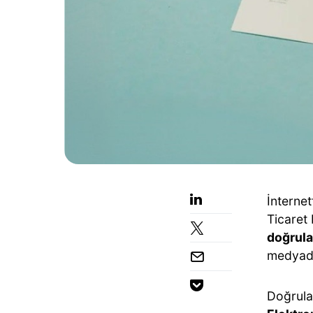
İnternet
Ticaret 
doğrula
medyada
Doğrulam