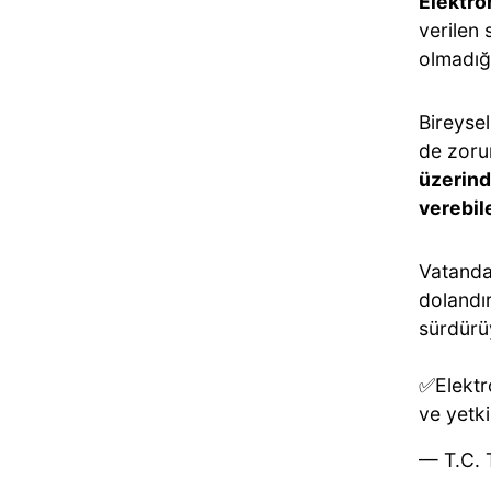
Elektro
verilen 
olmadığ
Bireysel
de zorun
üzerin
verebil
Vatandaş
dolandır
sürdürü
✅Elektro
ve yetk
— T.C. 