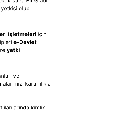
ek. Kısaca EİDS adı
 yetkisi olup
eri işletmeleri
için
ipleri
e-Devlet
ere
yetki
nları ve
alarımızı kararlılıkla
 ilanlarında kimlik