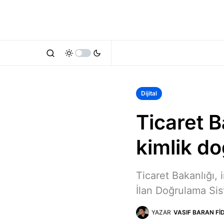
Dijital
Ticaret B
kimlik do
Ticaret Bakanlığı, 
İlan Doğrulama Sist
YAZAR
VASIF BARAN FI