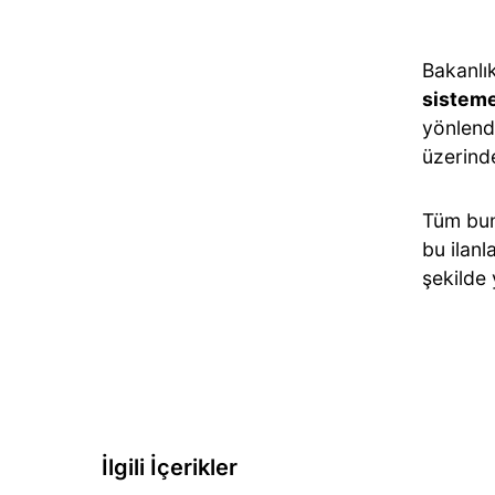
Bakanlık
sisteme
yönlend
üzerin
Tüm bun
bu ilanl
şekilde 
İlgili İçerikler