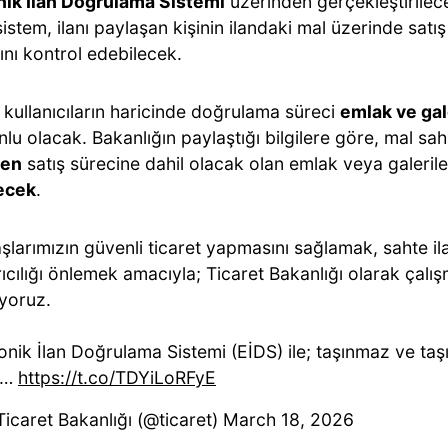
nik İlan Doğrulama Sistemi
üzerinden gerçekleştirilec
sistem, ilanı paylaşan kişinin ilandaki mal üzerinde satış
ını kontrol edebilecek.
 kullanıcıların haricinde doğrulama süreci
emlak ve gal
lu olacak. Bakanlığın paylaştığı bilgilere göre, mal sah
den
satış sürecine dahil olacak olan emlak veya galeril
ecek
.
larımızın güvenli ticaret yapmasını sağlamak, sahte ila
ıcılığı önlemek amacıyla; Ticaret Bakanlığı olarak çalışm
yoruz.
nik İlan Doğrulama Sistemi (EİDS) ile; taşınmaz ve taşıt
i…
https://t.co/TDYiLoRFyE
Ticaret Bakanlığı (@ticaret)
March 18, 2026