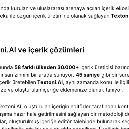
ında kurulan ve uluslararası arenaya açılan içerik ekos
eka ile özgün içerik üretimine olanak sağlayan
Textoni
ni.AI ve içerik çözümleri
rmunda
58 farklı ülkeden 30.000+
içerik üreticisi barın
 insan zihnini bir arada sunuyor.
45 saniye
gibi bir sür
i içerik üretebilen
Textoni.AI
, aynı zamanda konu ile ilgil
ze ve oluşturulan içeriğe eklemenize olanak tanıyor.
extoni.AI, oluşturulan içeriğin editörler tarafından kon
şıma hazır hale getirilmesini sağlayan bir metodoloji de
ılar, oluşturulmuş içeriğe editör talebinde bulunarak seç
özelleştirilmiş bir şekilde elde edebiliyor. Üretilmiş iç