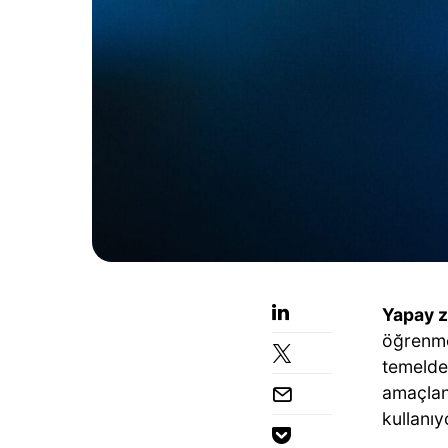
Yapay 
öğrenme
temelde 
amaçlanı
kullanıy