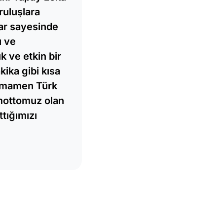
ruluşlara
lar sayesinde
ı ve
k ve etkin bir
kika gibi kısa
Tamamen Türk
 mottomuz olan
ttığımızı