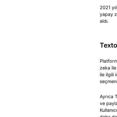
2021 yıl
yapay z
aldı.
Texto
Platfo
zeka ile
ile ilgil
seçmeni
Ayrıca T
ve payla
Kullanıc
daha da 