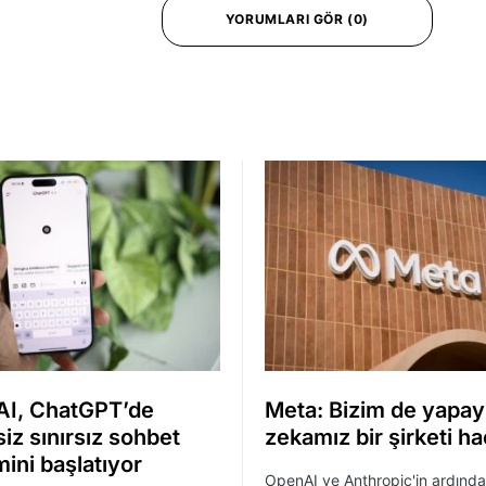
YORUMLARI GÖR (0)
I, ChatGPT’de
Meta: Bizim de yapay
iz sınırsız sohbet
zekamız bir şirketi ha
ini başlatıyor
OpenAI ve Anthropic'in ardınd