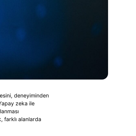
mesini, deneyiminden
Yapay zeka ile
ğlanması
 farklı alanlarda