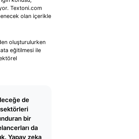
yor. Textoni.com
lenecek olan içerikle
den oluşturulurken
ta eğitilmesi ile
sektörel
leceğe de
sektörleri
unduran bir
lancerları da
tık. Yapay zeka