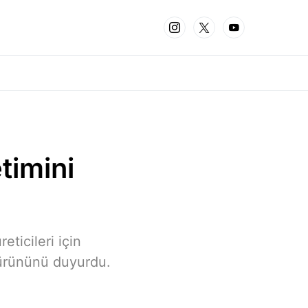
timini
eticileri için
 ürününü duyurdu.