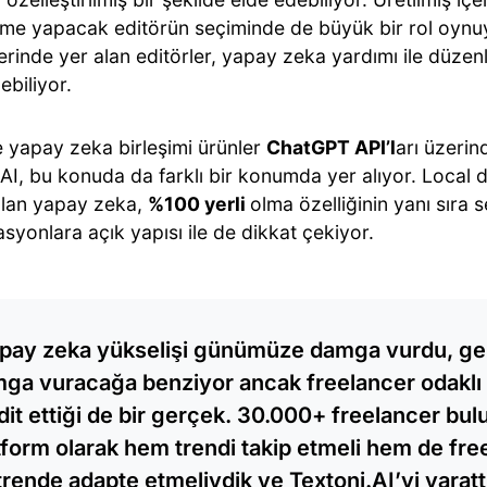
me yapacak editörün seçiminde de büyük bir rol oynu
rinde yer alan editörler, yapay zeka yardımı ile düzen
lebiliyor.
le yapay zeka birleşimi ürünler
ChatGPT API’l
arı üzerin
AI, bu konuda da farklı bir konumda yer alıyor. Local da
ulan yapay zeka,
%100 yerli
olma özelliğinin yanı sıra 
syonlara açık yapısı ile de dikkat çekiyor.
pay zeka yükselişi günümüze damga vurdu, ge
ga vuracağa benziyor ancak freelancer odaklı 
dit ettiği de bir gerçek. 30.000+ freelancer bul
tform olarak hem trendi takip etmeli hem de free
trende adapte etmeliydik ve Textoni.AI’yi yarat