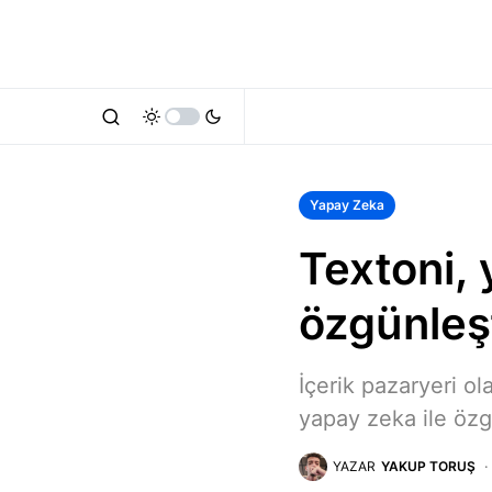
Yapay Zeka
Textoni, 
özgünleş
İçerik pazaryeri ola
yapay zeka ile özg
YAZAR
YAKUP TORUŞ