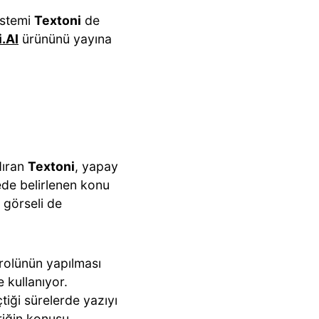
istemi
Textoni
de
.AI
ürününü yayına
dıran
Textoni
, yapay
ede belirlenen konu
i görseli de
trolünün yapılması
 kullanıyor.
tiği sürelerde yazıyı
eriğin konusu,