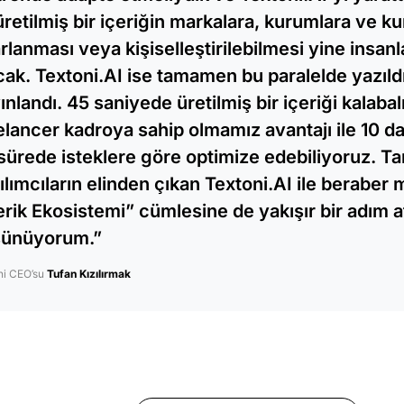
 üretilmiş bir içeriğin markalara, kurumlara ve ku
rlanması veya kişiselleştirilebilmesi yine insan
cak. Textoni.AI ise tamamen bu paralelde yazıld
ınlandı. 45 saniyede üretilmiş bir içeriği kalabalı
elancer kadroya sahip olmamız avantajı ile 10 da
 sürede isteklere göre optimize edebiliyoruz. 
ılımcıların elinden çıkan Textoni.AI ile beraber
erik Ekosistemi”
cümlesine de yakışır bir adım a
ünüyorum.”
ni CEO’su
Tufan Kızılırmak