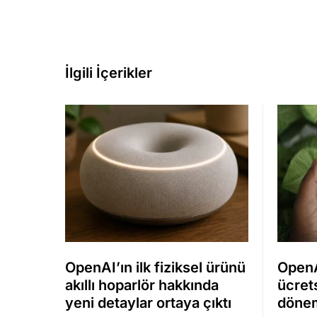
İlgili İçerikler
OpenAI’ın ilk fiziksel ürünü
OpenA
akıllı hoparlör hakkında
ücrets
yeni detaylar ortaya çıktı
dönem