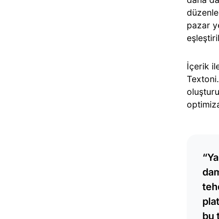
düzenle
pazar ye
eşleştiri
İçerik i
Textoni.
oluştur
optimiza
“Ya
dam
teh
pla
bu 