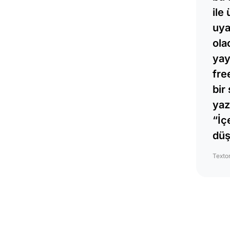
ile
uya
ola
yay
fre
bir
yaz
“
İç
düş
Texto