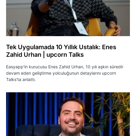
Tek Uygulamada 10 Yıllık Ustalık: Enes
Zahid Urhan | upcorn Talks
Easyapp'in kurucusu Enes Zahid Urhan, 10 yılı aşkın süredir
devam eden geliştirme yolculuğunun detaylarını upcorn
Talks'ta anlattı.