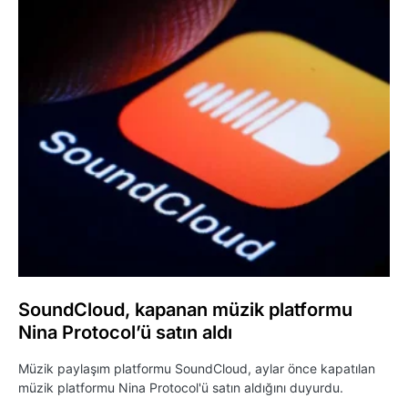
SoundCloud, kapanan müzik platformu
Nina Protocol’ü satın aldı
Müzik paylaşım platformu SoundCloud, aylar önce kapatılan
müzik platformu Nina Protocol'ü satın aldığını duyurdu.