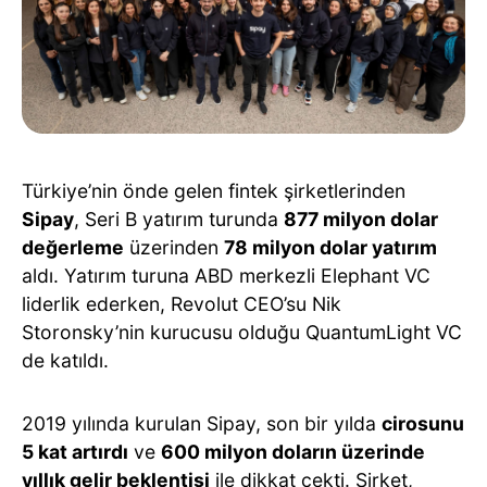
Türkiye’nin önde gelen fintek şirketlerinden
Sipay
, Seri B yatırım turunda
877 milyon dolar
değerleme
üzerinden
78 milyon dolar yatırım
aldı. Yatırım turuna ABD merkezli Elephant VC
liderlik ederken, Revolut CEO’su Nik
Storonsky’nin kurucusu olduğu QuantumLight VC
de katıldı.
2019 yılında kurulan Sipay, son bir yılda
cirosunu
5 kat artırdı
ve
600 milyon doların üzerinde
yıllık gelir beklentisi
ile dikkat çekti. Şirket,