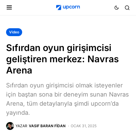
Video
Sıfırdan oyun girişimcisi
geliştiren merkez: Navras
Arena
Sıfırdan oyun girişimcisi olmak isteyenler
için baştan sona bir deneyim sunan Navras
Arena, tüm detaylarıyla şimdi upcorn’da
yayında.
YAZAR
VASIF BARAN FIDAN
OCAK 31, 2025