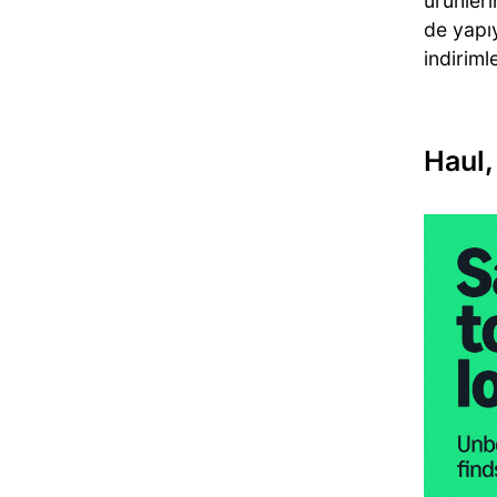
ürünleri
de yapı
indiriml
Haul,