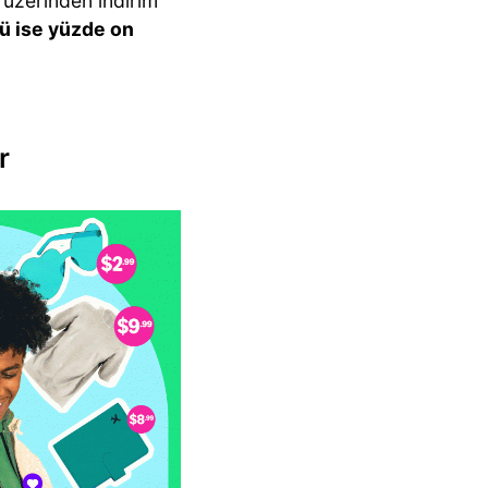
ş üzerinden indirim
tü ise yüzde on
r