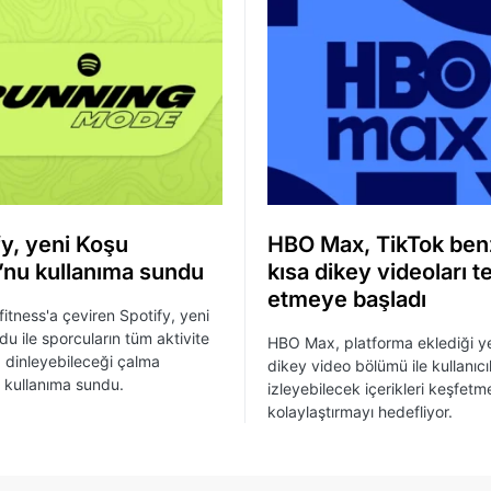
fy, yeni Koşu
HBO Max, TikTok ben
nu kullanıma sundu
kısa dikey videoları t
etmeye başladı
fitness'a çeviren Spotify, yeni
u ile sporcuların tüm aktivite
HBO Max, platforma eklediği ye
dinleyebileceği çalma
dikey video bölümü ile kullanıcı
ni kullanıma sundu.
izleyebilecek içerikleri keşfetm
kolaylaştırmayı hedefliyor.