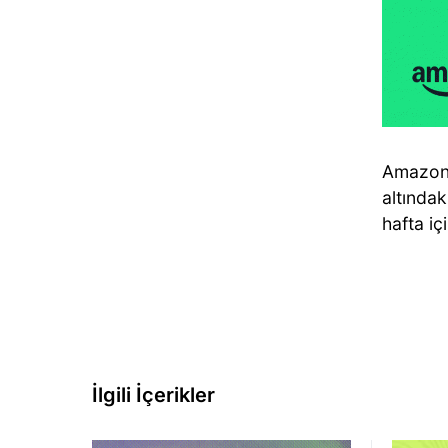
Amazon
altındak
hafta iç
İlgili İçerikler