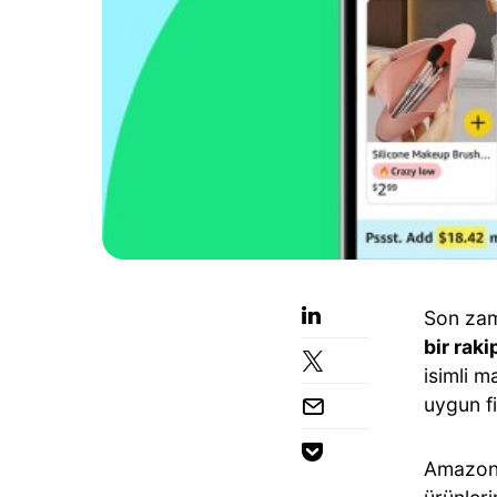
Son zama
bir raki
isimli m
uygun fi
Amazon, 