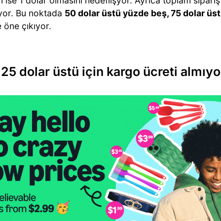
n ise 1 dolar olmasını hedeflişyor. Ayrıca toplam sipari
yor. Bu noktada
50 dolar üstü yüzde beş, 75 dolar üs
e öne çıkıyor.
 25 dolar üstü için kargo ücreti almıyo