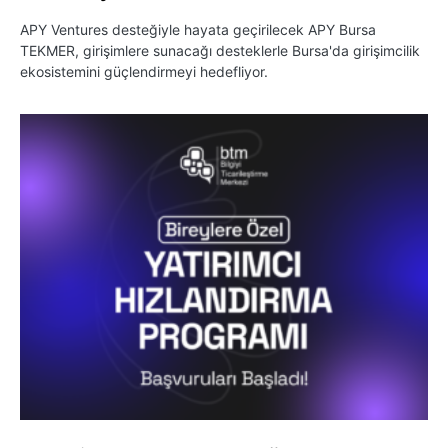
APY Ventures desteğiyle hayata geçirilecek APY Bursa
TEKMER, girişimlere sunacağı desteklerle Bursa'da girişimcilik
ekosistemini güçlendirmeyi hedefliyor.