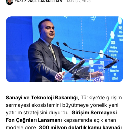
YAZAR
VASIF BARAN FIDAN
MAYIS 7, 2026
Sanayi ve Teknoloji Bakanlığı
, Türkiye’de girişim
sermayesi ekosistemini büyütmeye yönelik yeni
yatırım stratejisini duyurdu.
Girişim Sermayesi
Fon Çağrıları Lansmanı
kapsamında açıklanan
modele göre,
300 milyon dolarlık kamu kaynağı
,