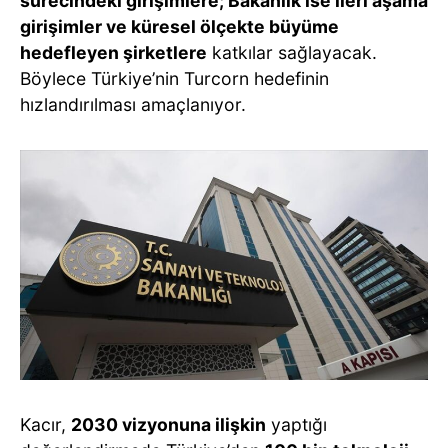
sürecindeki girişimlere; Bakanlık ise ileri aşama
girişimler ve küresel ölçekte büyüme
hedefleyen şirketlere
katkılar sağlayacak.
Böylece Türkiye’nin Turcorn hedefinin
hızlandırılması amaçlanıyor.
Kacır,
2030 vizyonuna ilişkin
yaptığı