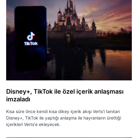
Disney+, TikTok ile özel içerik anlaşması
imzaladı
Kısa süre önce kendi kısa dikey içerik akışı Verts'i tanıtan
Disney+, TikTok ile yaptığı anlaşma ile hayranların ürettiği
içerikleri Verts'e ekleyecek.