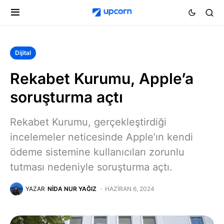
Dijital
Rekabet Kurumu, Apple’a
soruşturma açtı
Rekabet Kurumu, gerçekleştirdiği
incelemeler neticesinde Apple’ın kendi
ödeme sistemine kullanıcıları zorunlu
tutması nedeniyle soruşturma açtı.
YAZAR
NIDA NUR YAĞIZ
HAZIRAN 6, 2024