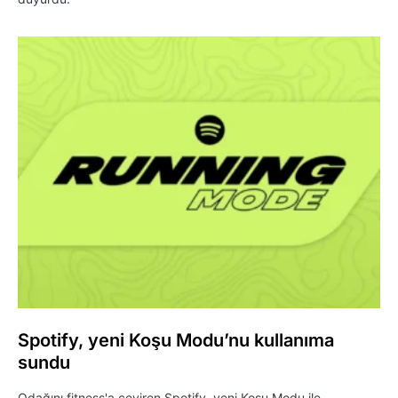
Spotify, yeni Koşu Modu’nu kullanıma
sundu
Odağını fitness'a çeviren Spotify, yeni Koşu Modu ile