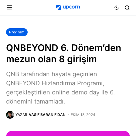
Program
QNBEYOND 6. Dönem’den
mezun olan 8 girişim
QNB tarafından hayata geçirilen
QNBEYOND Hızlandırma Programı,
gerçekleştirilen online demo day ile 6.
dönemini tamamladı.
YAZAR
VASIF BARAN FIDAN
EKIM 18, 2024