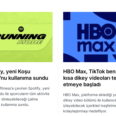
fy, yeni Koşu
HBO Max, TikTok ben
nu kullanıma sundu
kısa dikey videoları t
etmeye başladı
fitness'a çeviren Spotify, yeni
u ile sporcuların tüm aktivite
HBO Max, platforma eklediği ye
dinleyebileceği çalma
dikey video bölümü ile kullanıcı
ni kullanıma sundu.
izleyebilecek içerikleri keşfetm
kolaylaştırmayı hedefliyor.