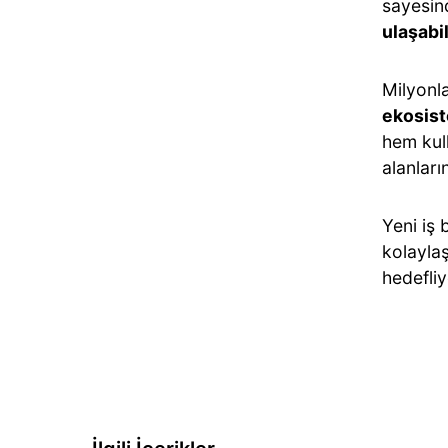
sayesind
ulaşabi
Milyonla
ekosist
hem kul
alanları
Yeni iş b
kolaylaş
hedefliy