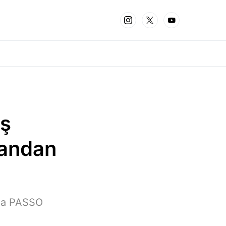
iş
krandan
nda PASSO