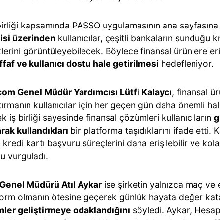
 birliği kapsamında PASSO uygulamasının ana sayfasın
isi üzerinden
kullanıcılar, çeşitli bankaların sunduğu k
erini görüntüleyebilecek. Böylece finansal ürünlere er
effaf ve kullanıcı dostu hale getirilmesi
hedefleniyor.
om Genel Müdür Yardımcısı Lütfi Kalaycı
, finansal ür
tırmanın kullanıcılar için her geçen gün daha önemli hal
ek iş birliği sayesinde finansal çözümleri kullanıcıların
g
arak kullandıkları
bir platforma taşıdıklarını ifade etti. 
 kredi kartı başvuru süreçlerini daha erişilebilir ve kol
u vurguladı.
enel Müdürü Atıl Aykar
ise şirketin yalnızca maç ve e
tform olmanın ötesine geçerek günlük hayata değer ka
ler geliştirmeye odaklandığını
söyledi. Aykar, Hesap.