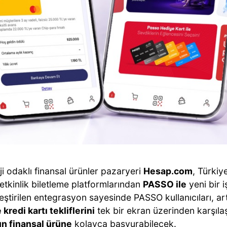
i odaklı finansal ürünler pazaryeri
Hesap.com
, Türkiy
etkinlik biletleme platformlarından
PASSO ile
yeni bir i
ştirilen entegrasyon sayesinde PASSO kullanıcıları, ar
 kredi kartı tekliflerini
tek bir ekran üzerinden karşıla
n finansal ürüne
kolayca başvurabilecek.