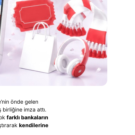
e’nin önde gelen
ş birliğine imza attı.
tık
farklı bankaların
ştırarak
kendilerine