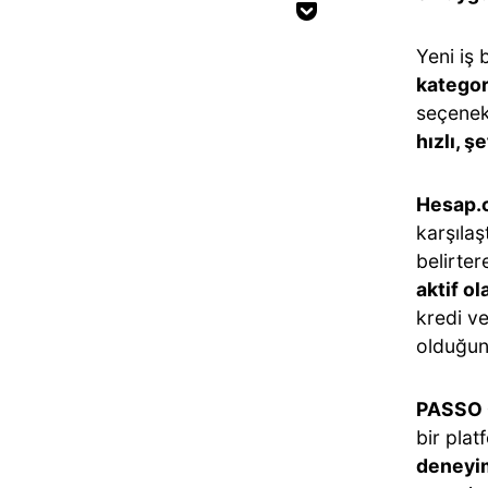
Yeni iş
kategor
seçenekl
hızlı, ş
Hesap.c
karşılaş
belirter
aktif ol
kredi ve
olduğun
PASSO G
bir pla
deneyim