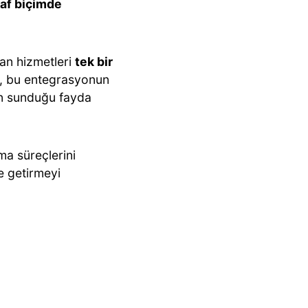
ffaf biçimde
lan hizmetleri
tek bir
, bu entegrasyonun
un sunduğu fayda
alma süreçlerini
e getirmeyi