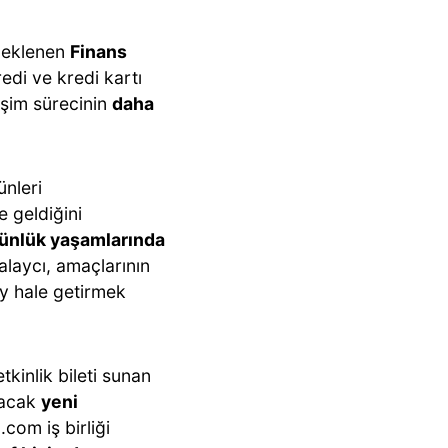
a eklenen
Finans
redi ve kredi kartı
işim sürecinin
daha
ünleri
e geldiğini
ünlük yaşamlarında
Kalaycı, amaçlarının
ay hale getirmek
tkinlik bileti sunan
tacak
yeni
com iş birliği