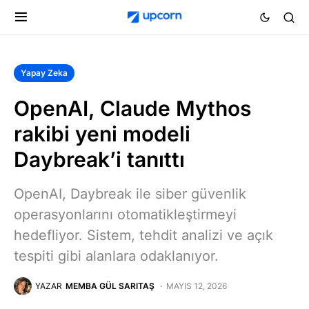
Yapay Zeka
OpenAI, Claude Mythos
rakibi yeni modeli
Daybreak’i tanıttı
OpenAI, Daybreak ile siber güvenlik
operasyonlarını otomatikleştirmeyi
hedefliyor. Sistem, tehdit analizi ve açık
tespiti gibi alanlara odaklanıyor.
YAZAR
MEMBA GÜL SARITAŞ
MAYIS 12, 2026