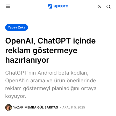
Yapay Zeka
OpenAI, ChatGPT içinde
reklam göstermeye
hazırlanıyor
ChatGPT’nin Android beta kodları,
OpenAI’in arama ve ürün önerilerinde
reklam göstermeyi planladığını ortaya
koyuyor.
YAZAR
MEMBA GÜL SARITAŞ
ARALIK 5, 2025