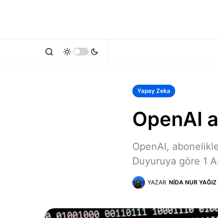
Yapay Zeka
OpenAI ab
OpenAI, abonelikle
Duyuruya göre 1 A
YAZAR
NIDA NUR YAĞIZ