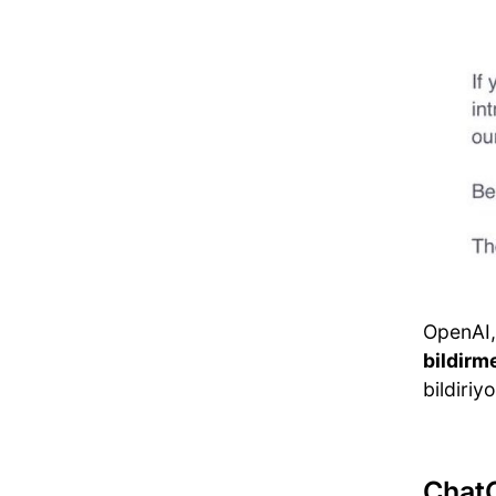
OpenAI,
bildirm
bildiriyo
ChatG