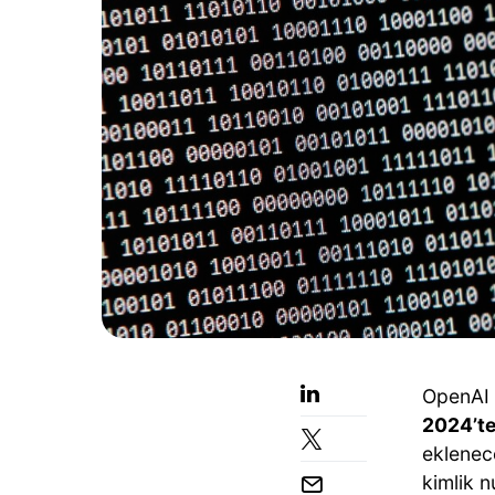
OpenAI a
2024’te
eklenece
kimlik n