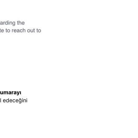
 numarayı
l edeceğini