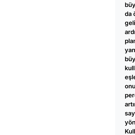
büy
da 
gel
ard
pla
yan
büy
kul
eşl
onu
per
art
say
yön
Kul