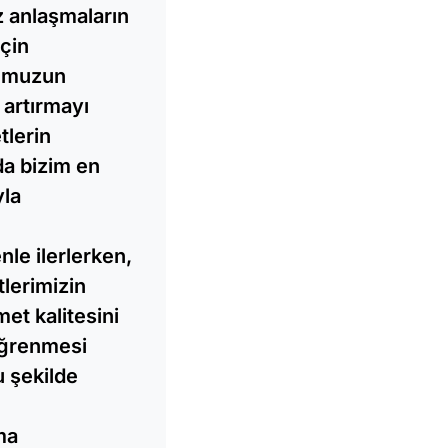
z anlaşmaların
için
şumuzun
 artırmayı
tlerin
da bizim en
yla
nle ilerlerken,
lerimizin
et kalitesini
öğrenmesi
u şekilde
ma