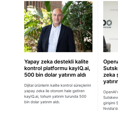
Yapay zeka destekli kalite
OpenA
kontrol platformu kayIQ.ai,
Sutsk
500 bin dolar yatırım aldı
zeka ş
yatırı
Dijital ürünlerin kalite kontrol süreçlerini
yapay zeka ile otonom hale getiren
OpenAI'ı
kayIQ.ai, tohum yatırım turunda 500
Sutskev
bin dolar yatırım aldı.
girişimi
Nvidia'da