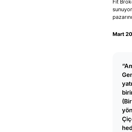
Fit Brok
sunuyor
pazarınd
Mart 2
“Am
Gen
yat
bir
(Bi
yön
Çiç
hed