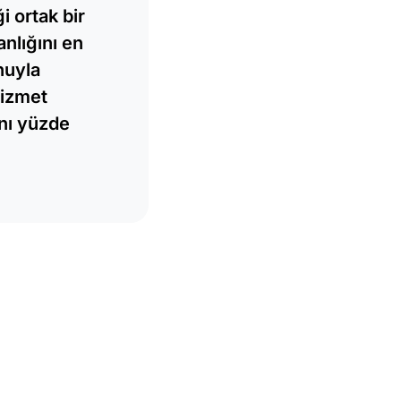
i ortak bir
nlığını en
nuyla
hizmet
nı yüzde