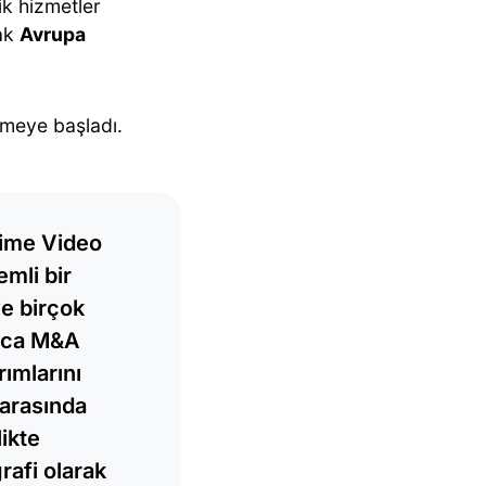
ik hizmetler
rak
Avrupa
ermeye başladı.
rime Video
mli bir
ve birçok
unca M&A
ımlarını
 arasında
likte
rafi olarak