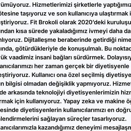
ümüyoruz. Hizmetlerimizi şirketlerle yaptığımı
ötesine taşıyoruz ve son kullanıcıya ulaştırmak 
iştiriyoruz. Fit Brokoli olarak 2020’deki kurulu
ından kısa sürede yakaladığımız ivmeyi daha da
nlıyoruz. Dijitalleşme beraberinde getirdiği nime
ında, götürdükleriyle de konuşulmalı. Bu nokta
ük vaadimiz insani bağları sürdürmek. Dolayısı
lanıcılarımızı her zaman gerçek bir diyetisyenle
eştiriyoruz. Kullanıcı ona özel seçilmiş diyetisye
n bilgisi olmadan değişiklik yapmıyoruz. Hizmet
de arkasında teknolojiyi diyetisyenlerimizin hizm
ırmak için kullanıyoruz. Yapay zeka ve makine 
esinde diyetisyenlerin kullanıcılarımızı en doğr
lendirmelerini sağlayan süreçler tasarlıyoruz.
lanıcılarımızla kazandığımız deneyimi mesajlaş