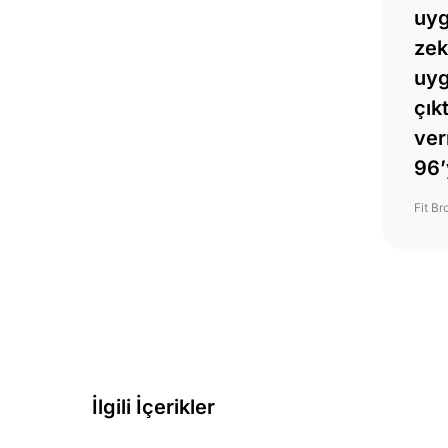
uyg
zek
uyg
çık
ver
96’
Fit Br
İlgili İçerikler