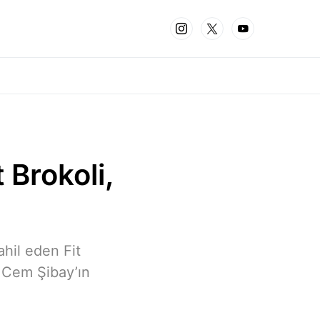
 Brokoli,
hil eden Fit
 Cem Şibay’ın