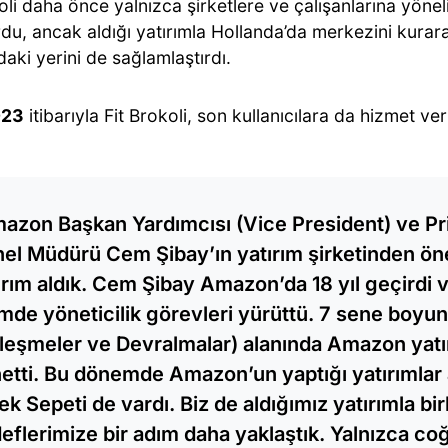
oli daha önce yalnızca şirketlere ve çalışanlarına yönel
du, ancak aldığı yatırımla Hollanda’da merkezini kura
aki yerini de sağlamlaştırdı.
023
itibarıyla Fit Brokoli, son kullanıcılara da hizmet v
azon Başkan Yardımcısı (Vice President) ve P
el Müdürü Cem Şibay’ın yatırım şirketinden öne
ırım aldık. Cem Şibay Amazon’da 18 yıl geçirdi 
imde yöneticilik görevleri yürüttü. 7 sene boy
rleşmeler ve Devralmalar) alanında Amazon yatır
etti. Bu dönemde Amazon’un yaptığı yatırımlar
ek Sepeti de vardı. Biz de aldığımız yatırımla bir
eflerimize bir adım daha yaklaştık. Yalnızca coğ