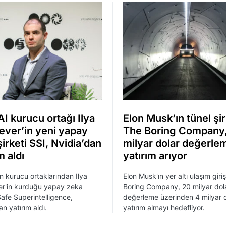
I kurucu ortağı Ilya
Elon Musk’ın tünel şir
ever’in yeni yapay
The Boring Company
irketi SSI, Nvidia’dan
milyar dolar değerle
m aldı
yatırım arıyor
n kurucu ortaklarından Ilya
Elon Musk'ın yer altı ulaşım giri
er'in kurduğu yapay zeka
Boring Company, 20 milyar dol
 Safe Superintelligence,
değerleme üzerinden 4 milyar 
n yatırım aldı.
yatırım almayı hedefliyor.