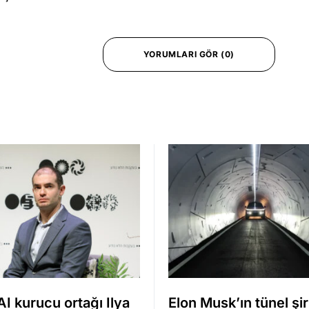
YORUMLARI GÖR (0)
I kurucu ortağı Ilya
Elon Musk’ın tünel şir