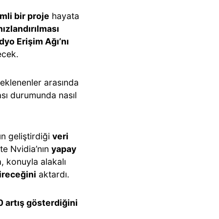
mli bir proje
hayata
ızlandırılması
yo Erişim Ağı’nı
ecek.
eklenenler arasında
ması durumunda nasıl
n geliştirdiği
veri
te Nvidia’nın
yapay
, konuyla alakalı
ireceğini
aktardı.
 artış gösterdiğini