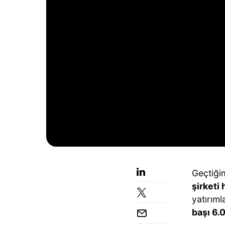
Geçtiği
şirketi
yatırıml
başı 6.0