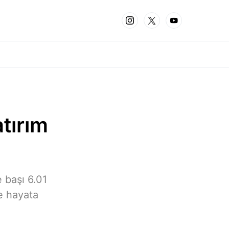
atırım
e başı 6.01
je hayata