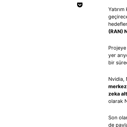
Yatırım 
geçirece
hedeflen
(RAN) N
Projeye
yer arıy
bir süre
Nvidia, 
merkezi
zeka al
olarak N
Son ola
de payl