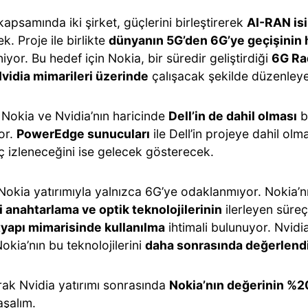
kapsamında iki şirket, güçlerini birleştirerek
AI-RAN isi
k. Proje ile birlikte
dünyanın 5G’den 6G’ye geçişinin h
iyor. Bu hedef için Nokia, bir süredir geliştirdiği
6G Rad
vidia mimarileri üzerinde
çalışacak şekilde düzenley
 Nokia ve Nvidia’nın haricinde
Dell’in de dahil olması
b
or.
PowerEdge sunucuları
ile Dell’in projeye dahil ol
ç izleneceğini ise gelecek gösterecek.
Nokia yatırımıyla yalnızca 6G’ye odaklanmıyor. Nokia’nı
 anahtarlama ve optik teknolojilerinin
ilerleyen süreç
tyapı mimarisinde kullanılma
ihtimali bulunuyor. Nvidia
okia’nın bu teknolojilerini
daha sonrasında değerlend
rak Nvidia yatırımı sonrasında
Nokia’nın değerinin %20
aşalım.