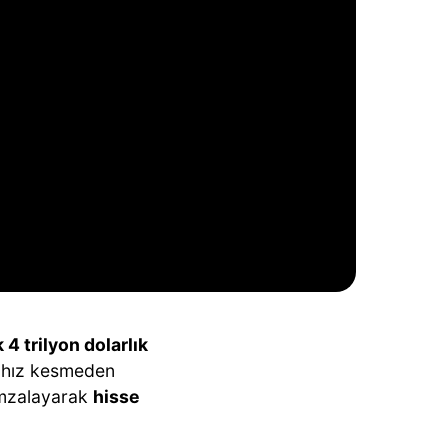
4 trilyon dolarlık
 hız kesmeden
 imzalayarak
hisse