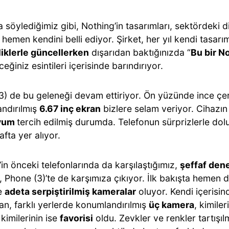
 söylediğimiz gibi, Nothing’in tasarımları, sektördeki d
hemen kendini belli ediyor. Şirket, her yıl kendi tasarı
liklerle güncellerken
dışarıdan baktığınızda “
Bu bir No
ceğiniz esintileri içerisinde barındırıyor.
3) de bu geleneği devam ettiriyor. Ön yüzünde ince çer
ndırılmış
6.67 inç ekran
bizlere selam veriyor. Cihazın
yum
tercih edilmiş durumda. Telefonun sürprizlerle dol
afta yer alıyor.
in önceki telefonlarında da karşılaştığımız,
şeffaf den
, Phone (3)’te de karşımıza çıkıyor. İlk bakışta hemen 
se
adeta serpiştirilmiş kameralar
oluyor. Kendi içerisin
an, farklı yerlerde konumlandırılmış
üç kamera
, kimile
kimilerinin ise
favorisi
oldu. Zevkler ve renkler tartışı