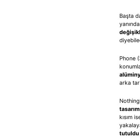
Başta da
yanında 
değişik
diyebile
Phone (
konumla
alümin
arka tar
Nothing’
tasarım
kısım i
yakalay
tutuldu