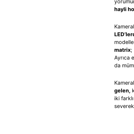
yorumum
hayli h
Kamerala
LED’ler
modelle
matrix
;
Ayrıca 
da müm
Kameral
gelen,
k
iki fark
severek