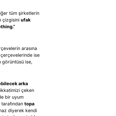
iğer tüm şirketlerin
m çizgisini
ufak
thing.”
çevelerin arasına
 çerçevelerinde ise
u görüntüsü ise,
ebilecek arka
dikkatimizi çeken
de bir uyum
ri tarafından
topa
lmaz diyerek kendi