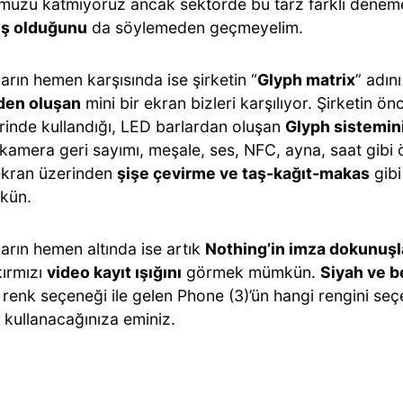
uzu katmıyoruz ancak sektörde bu tarz farklı denem
oş olduğunu
da söylemeden geçmeyelim.
rın hemen karşısında ise şirketin “
Glyph matrix
” adın
den oluşan
mini bir ekran bizleri karşılıyor. Şirketin önc
rinde kullandığı, LED barlardan oluşan
Glyph sistemin
 kamera geri sayımı, meşale, ses, NFC, ayna, saat gibi ö
ekran üzerinden
şişe çevirme ve taş-kağıt-makas
gibi
kün.
arın hemen altında ise artık
Nothing’in imza dokunuşla
ırmızı
video kayıt ışığını
görmek mümkün.
Siyah ve b
lı renk seçeneği ile gelen Phone (3)’ün hangi rengini seç
 kullanacağınıza eminiz.