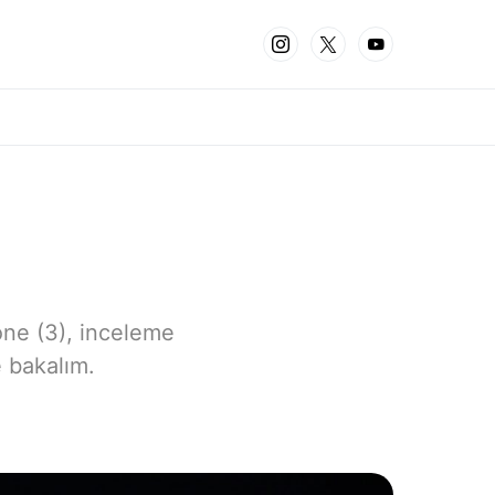
one (3), inceleme
e bakalım.