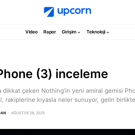
Video
Rapor
Girişim
Teknoloji
Phone (3) inceleme
yla dikkat çeken Nothing’in yeni amiral gemisi Ph
rakiplerine kıyasla neler sunuyor, gelin birlikt
DAN
AĞUSTOS 28, 2025