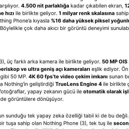
rşılıyor.
4.500 nit parlaklığa
kadar çıkabilen ekran,
1
e hızı
ile birlikte geliyor.
1 milyar renk skalasına
sahip
othing Phone’a kıyasla
%16 daha yüksek piksel yoğun
 Böylelikle çok daha akıcı bir görüntü deneyimi sunulabi
), üç farklı arka kamera ile birlikte geliyor.
50 MP OIS
eriskop ve ultra geniş açı kameraları
eşlik ediyor. Ö
gibi 50 MP.
4K 60 fps’te video çekim imkanı
sunan bu
 Nothing’in geliştirdiği
TrueLens Engine 4
ile birlikt
 fotoğraflar, yapay zekanın gücü ile
otomatik olarak iş
inde görüntülere dönüşüyor.
n sunduğu tek yapay zeka özelliği tabii ki de bu değil
bir tuşa sahip olan Nothing Phone (3), tek tuş ile
secon