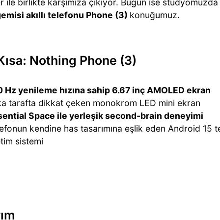
er ile birlikte karşımıza çıkıyor. Bugün ise stüdyomuzd
gemisi akıllı telefonu Phone (3)
konuğumuz.
Kısa: Nothing Phone (3)
0 Hz yenileme hızına sahip 6.67 inç AMOLED ekran
ka tarafta dikkat çeken monokrom LED mini ekran
sential Space ile yerleşik second-brain deneyimi
efonun kendine has tasarımına eşlik eden Android 15 t
etim sistemi
rım