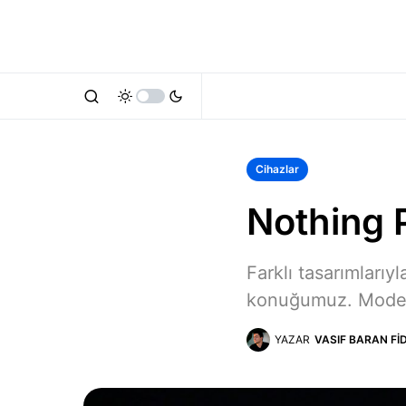
Cihazlar
Nothing 
Farklı tasarımları
konuğumuz. Model, 
YAZAR
VASIF BARAN FI