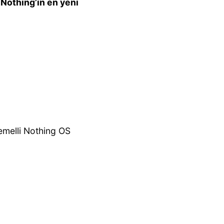
a
Nothing’in en yeni
emelli Nothing OS