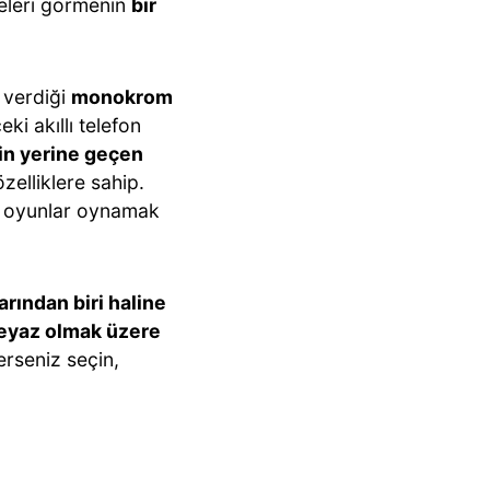
eleri görmenin
bir
ı verdiği
monokrom
eki akıllı telefon
in yerine geçen
zelliklere sahip.
 oyunlar oynamak
rından biri haline
eyaz olmak üzere
erseniz seçin,