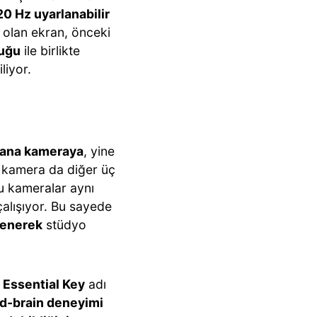
20 Hz uyarlanabilir
 olan ekran, önceki
luğu
ile birlikte
liyor.
 ana kameraya
, yine
n kamera da diğer üç
 kameralar aynı
e çalışıyor. Bu sayede
lenerek
stüdyo
.
Essential Key
adı
d-brain deneyimi