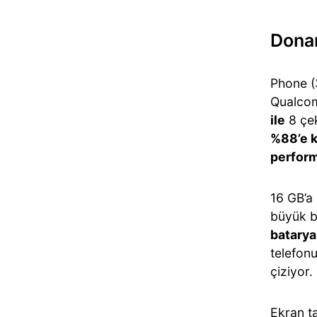
Dona
Phone (
Qualcom
ile
8 çek
%88’e k
perfor
16 GB’a 
büyük b
batarya
telefon
çiziyor.
Ekran ta