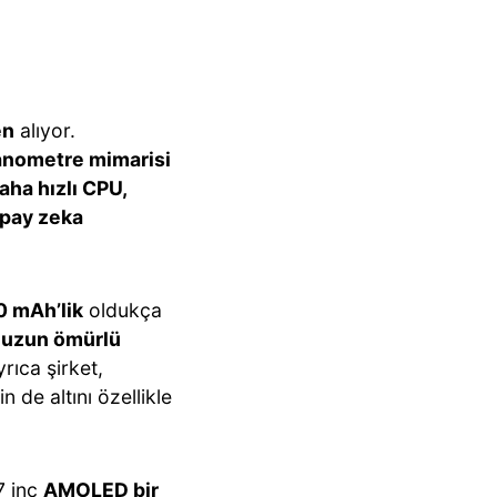
en
alıyor.
anometre mimarisi
ha hızlı CPU,
apay zeka
0 mAh’lik
oldukça
 uzun ömürlü
rıca şirket,
n de altını özellikle
7 inç
AMOLED bir