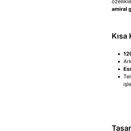
özellikl
amiral 
Kısa 
12
Ar
Es
Tel
işl
Tasa