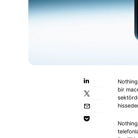
Nothing
bir mace
sektör
hissede
Nothing 
telefonl