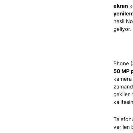
ekran
ka
yenilem
nesil N
geliyor.
Phone (3
50 MP p
kamera 
zamanda
çekilen
kalites
Telefonu
verilen 