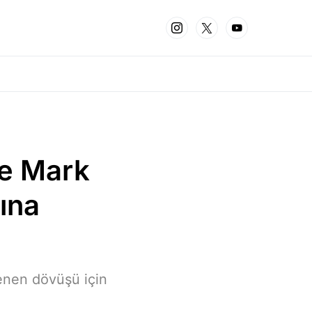
ve Mark
ına
enen dövüşü için