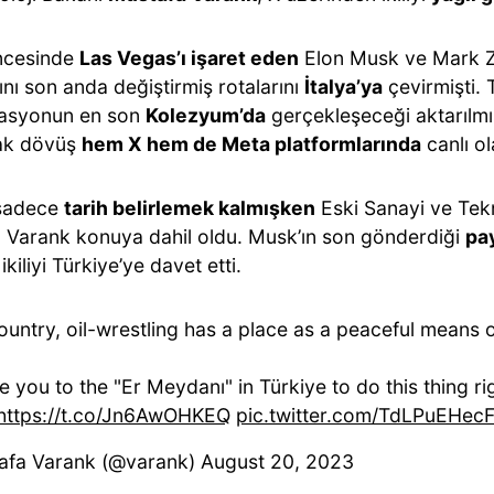
ncesinde
Las Vegas’ı işaret eden
Elon Musk ve Mark 
ını son anda değiştirmiş rotalarını
İtalya’ya
çevirmişti. T
asyonun en son
Kolezyum’da
gerçekleşeceği aktarılmış
ak dövüş
hem X hem de Meta platformlarında
canlı o
 sadece
tarih belirlemek kalmışken
Eski Sanayi ve Tekn
 Varank konuya dahil oldu. Musk’ın son gönderdiği
pay
ikiliyi Türkiye’ye davet etti.
ountry, oil-wrestling has a place as a peaceful means o
e you to the "Er Meydanı" in Türkiye to do this thing ri
https://t.co/Jn6AwOHKEQ
pic.twitter.com/TdLPuEHec
afa Varank (@varank)
August 20, 2023