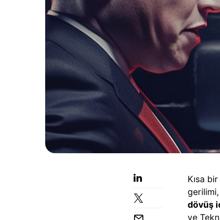
Kısa bi
gerilimi,
dövüş iç
ve Tekn