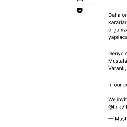
Daha ö
kararlar
organiz
yapılac
Geriye
Mustafa
Varank, 
In our c
We invit
@finkd
— Must