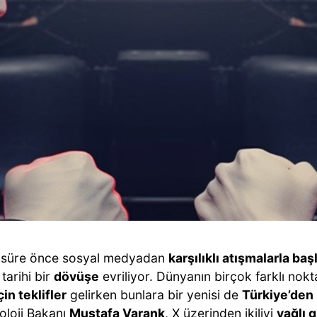
r süre önce sosyal medyadan
karşılıklı atışmalarla ba
 tarihi bir
dövüşe
evriliyor. Dünyanın birçok farklı nokt
in teklifler
gelirken bunlara bir yenisi de
Türkiye’den
oloji Bakanı
Mustafa Varank
, X üzerinden ikiliyi
yağlı 