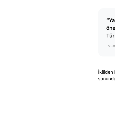
“Ya
öne
Tür
-Must
İkiliden
sonund