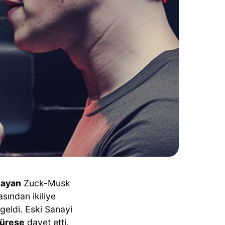
şlayan
Zuck-Musk
asından ikiliye
geldi. Eski Sanayi
güreşe
davet etti.