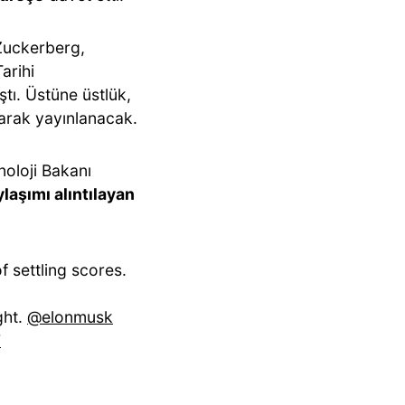
Zuckerberg,
arihi
tı. Üstüne üstlük,
larak yayınlanacak.
oloji Bakanı
laşımı alıntılayan
f settling scores.
ght.
@elonmusk
F