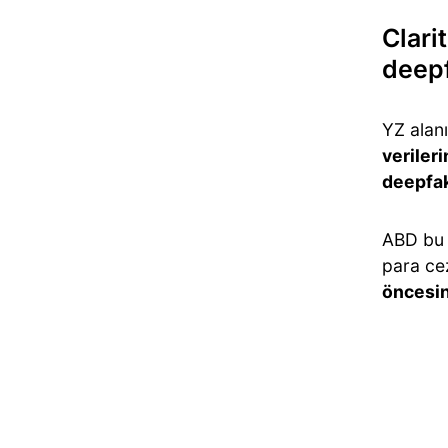
Clari
deep
YZ alanı
veriler
deepfa
ABD bu n
para cez
öncesi