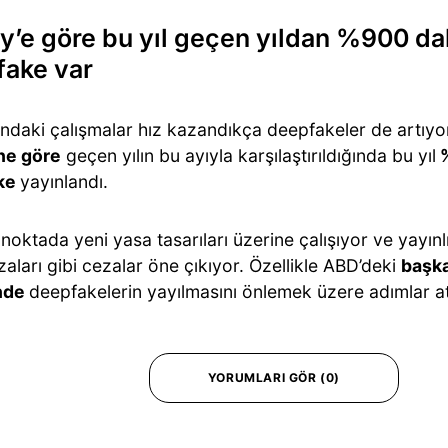
ty’e göre bu yıl geçen yıldan %900 da
fake var
ndaki çalışmalar hız kazandıkça deepfakeler de artıyor
ine göre
geçen yılın bu ayıyla karşılaştırıldığında bu yıl
%
ke
yayınlandı.
oktada yeni yasa tasarıları üzerine çalışıyor ve yayınlıy
aları gibi cezalar öne çıkıyor. Özellikle ABD’deki
başka
nde
deepfakelerin yayılmasını önlemek üzere adımlar at
YORUMLARI GÖR (0)