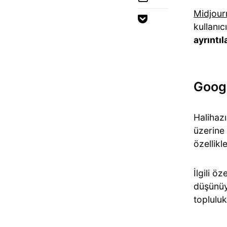
Midjour
kullanıc
ayrıntı
Googl
Halihaz
üzerine
özellikl
İlgili öz
düşünüyo
topluluk