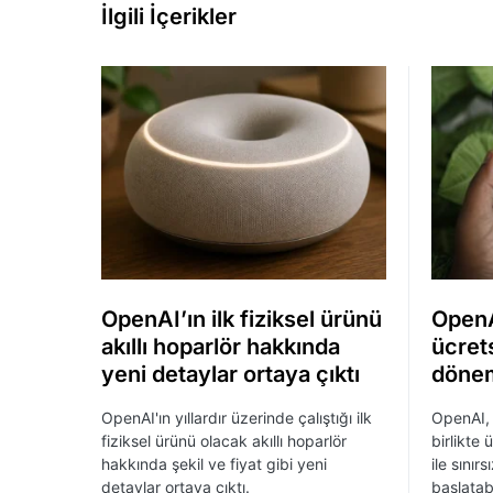
İlgili İçerikler
OpenAI’ın ilk fiziksel ürünü
OpenA
akıllı hoparlör hakkında
ücrets
yeni detaylar ortaya çıktı
dönem
OpenAI'ın yıllardır üzerinde çalıştığı ilk
OpenAI, 
fiziksel ürünü olacak akıllı hoparlör
birlikte 
hakkında şekil ve fiyat gibi yeni
ile sınır
detaylar ortaya çıktı.
başlatab