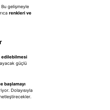
. Bu gelişmeyle
yrıca
renkleri ve
r
t edilebilmesi
amayacak güçlü
ece başlamayı
iyor. Dolayısıyla
netleştirecekler.