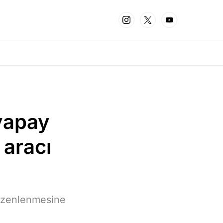
yapay
 aracı
düzenlenmesine