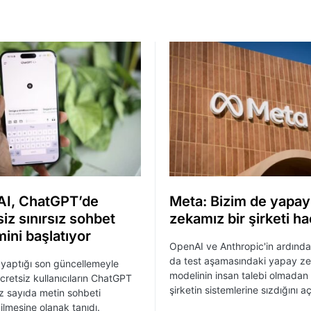
I, ChatGPT’de
Meta: Bizim de yapay
iz sınırsız sohbet
zekamız bir şirketi ha
ini başlatıyor
OpenAI ve Anthropic'in ardınd
da test aşamasındaki yapay z
yaptığı son güncellemeyle
modelinin insan talebi olmadan 
ücretsiz kullanıcıların ChatGPT
şirketin sistemlerine sızdığını aç
sız sayıda metin sohbeti
ilmesine olanak tanıdı.