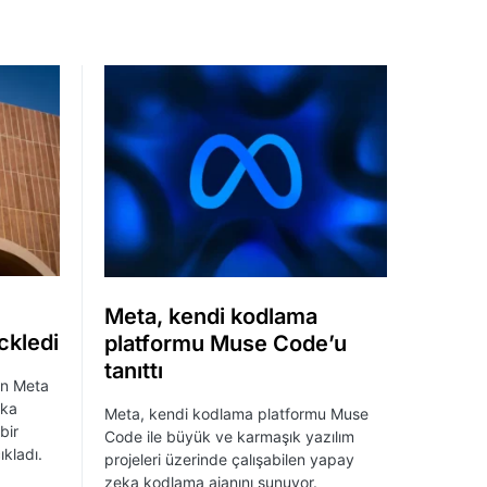
Meta, kendi kodlama
ckledi
platformu Muse Code’u
tanıttı
an Meta
eka
Meta, kendi kodlama platformu Muse
bir
Code ile büyük ve karmaşık yazılım
ıkladı.
projeleri üzerinde çalışabilen yapay
zeka kodlama ajanını sunuyor.