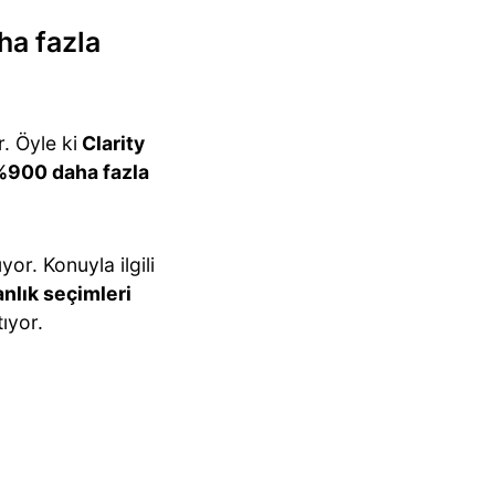
ha fazla
. Öyle ki
Clarity
900 daha fazla
or. Konuyla ilgili
nlık seçimleri
ıyor.