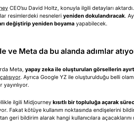
ney
CEO’su David Holtz, konuyla ilgili detayları aktardı
ılar resimlerdeki nesneleri
yeniden dokulandıracak
. A
ları değiştirip yeniden boyama
yapabilecek.
e ve Meta da bu alanda adımlar atıyo
ırda Meta,
yapay zeka ile oluşturulan görsellerin ayır
çalışıyor
. Ayrıca Google YZ ile oluşturulduğu belli ol
er yayınlıyor.
ellikle ilgili Midjourney
kısıtlı bir topluluğa açarak sür
r. Fakat kötüye kullanım noktasında endişelerini bildir
tan geri bildirim alarak hangi kullanıcılara açacaklarını 