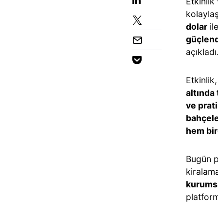
Etkinli
kolaylaş
dolar
il
güçlen
açıkladı
Etkinli
altında
ve prat
bahçele
hem bir
Bugün 
kiralama
kurumsa
platform