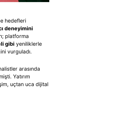
me hedefleri
cı deneyimini
en; platforma
i gibi
yeniliklerle
ini vurguladı.
nalistler arasında
işti. Yatırım
im, uçtan uca dijital