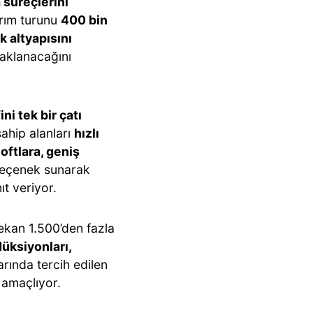
süreçlerini
tırım turunu
400 bin
k altyapısını
daklanacağını
ni tek bir çatı
sahip alanları
hızlı
loftlara, geniş
seçenek sunarak
ıt veriyor.
an 1.500’den fazla
üksiyonları,
arında tercih edilen
 amaçlıyor.