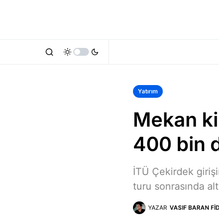
Yatırım
Mekan ki
400 bin d
İTÜ Çekirdek giriş
turu sonrasında alt
YAZAR
VASIF BARAN FI