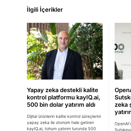
İlgili İçerikler
Yapay zeka destekli kalite
OpenA
kontrol platformu kayIQ.ai,
Sutsk
500 bin dolar yatırım aldı
zeka ş
yatırı
Dijital ürünlerin kalite kontrol süreçlerini
yapay zeka ile otonom hale getiren
OpenAI'ı
kayIQ.ai, tohum yatırım turunda 500
Sutskev