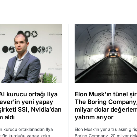
I kurucu ortağı Ilya
Elon Musk’ın tünel şir
ever’in yeni yapay
The Boring Company
irketi SSI, Nvidia’dan
milyar dolar değerle
m aldı
yatırım arıyor
n kurucu ortaklarından Ilya
Elon Musk'ın yer altı ulaşım giri
er'in kurduğu yapay zeka
Boring Company, 20 milyar dol