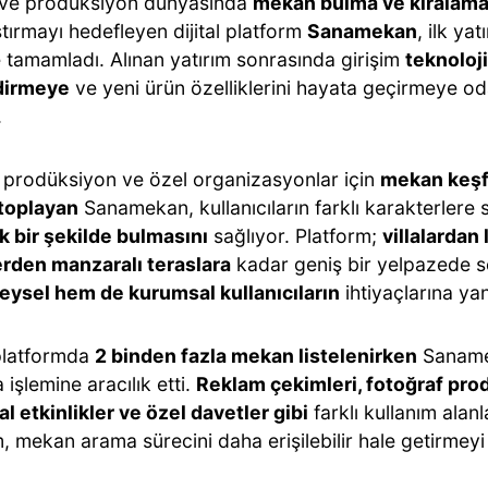
k ve prodüksiyon dünyasında
mekan bulma ve kiralama 
tırmayı hedefleyen dijital platform
Sanamekan
, ilk ya
e tamamladı. Alınan yatırım sonrasında girişim
teknoloji
dirmeye
ve yeni ürün özelliklerini hayata geçirmeye o
.
k, prodüksiyon ve özel organizasyonlar için
mekan keşfi
 toplayan
Sanamekan, kullanıcıların farklı karakterlere 
ik bir şekilde bulmasını
sağlıyor. Platform;
villalardan 
rden manzaralı teraslara
kadar geniş bir yelpazede 
eysel hem de kurumsal kullanıcıların
ihtiyaçlarına yan
platformda
2 binden fazla mekan listelenirken
Sanamek
 işlemine aracılık etti.
Reklam çekimleri, fotoğraf prod
l etkinlikler ve özel davetler gibi
farklı kullanım alanl
, mekan arama sürecini daha erişilebilir hale getirmeyi