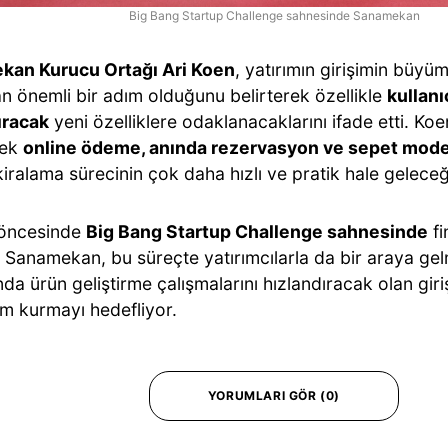
Big Bang Startup Challenge sahnesinde Sanamekan
an Kurucu Ortağı Ari Koen
, yatırımın girişimin büyü
n önemli bir adım olduğunu belirterek özellikle
kullanı
ıracak
yeni özelliklere odaklanacaklarını ifade etti. Ko
cek
online ödeme, anında rezervasyon ve sepet model
ralama sürecinin çok daha hızlı ve pratik hale geleceğ
 öncesinde
Big Bang Startup Challenge sahnesinde
fi
 Sanamekan, bu süreçte yatırımcılarla da bir araya gelm
da ürün geliştirme çalışmalarını hızlandıracak olan giriş
em kurmayı hedefliyor.
YORUMLARI GÖR (0)