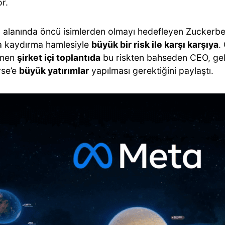
or.
 alanında öncü isimlerden olmayı hedefleyen Zuckerbe
a kaydırma hamlesiyle
büyük bir risk ile karşı karşıya
.
enen
şirket içi toplantıda
bu riskten bahseden CEO, ge
rse’e
büyük yatırımlar
yapılması gerektiğini paylaştı.