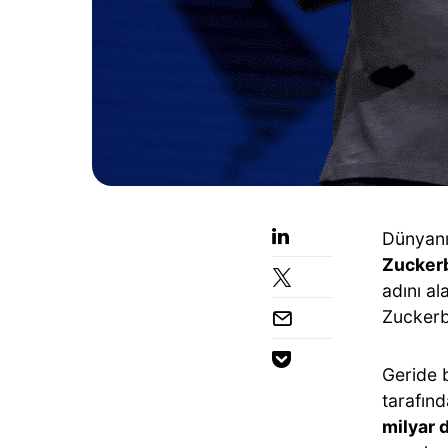
Dünyanı
Zuckerb
adını a
Zuckerb
Geride 
tarafın
milyar 