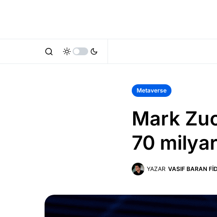
Metaverse
Mark Zuc
70 milyar
YAZAR
VASIF BARAN FI