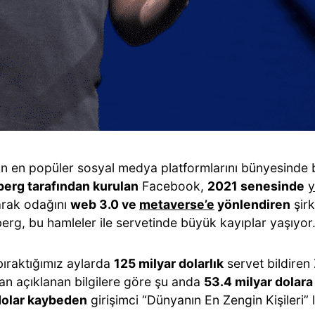
n en popüler sosyal medya platformlarını bünyesinde 
erg tarafından kurulan
Facebook,
2021 senesinde
y
larak odağını
web 3.0 ve
metaverse’e
yönlendiren
şirk
erg, bu hamleler ile servetinde büyük kayıplar yaşıyor
bıraktığımız aylarda
125 milyar dolarlık
servet bildiren
dan açıklanan bilgilere göre şu anda
53.4 milyar dolara
dolar kaybeden
girişimci “Dünyanın En Zengin Kişileri” 