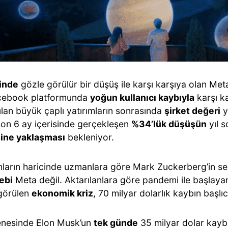
rinde
gözle görülür bir düşüş ile karşı karşıya olan Me
cebook platformunda
yoğun kullanıcı kaybıyla
karşı ka
ılan büyük çaplı yatırımların sonrasında
şirket değeri
y
Son 6 ay içerisinde gerçekleşen
%34’lük düşüşün
yıl 
ine yaklaşması
bekleniyor.
ların haricinde uzmanlara göre Mark Zuckerberg’in se
ebi
Meta değil. Aktarılanlara göre pandemi ile başla
 görülen
ekonomik kriz
, 70 milyar dolarlık kaybın başl
nesinde Elon Musk’un
tek günde
35 milyar dolar kayb