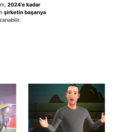
rum,
2024’e kadar
an
şirketin başarıya
anabilir.