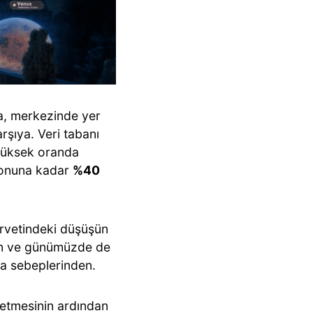
ta, merkezinde yer
rşıya. Veri tabanı
üksek oranda
sonuna kadar
%40
rvetindeki düşüşün
yan ve günümüzde de
ıca sebeplerinden.
etmesinin ardından