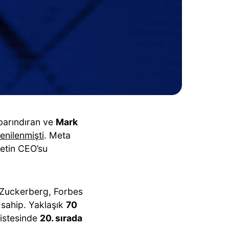
barındıran ve
Mark
enilenmişti
. Meta
etin CEO’su
.
 Zuckerberg, Forbes
sahip. Yaklaşık
70
listesinde
20. sırada