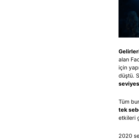
Gelirle
alan Fa
için yap
düştü. 
seviyes
Tüm bun
tek seb
etkileri
2020 se