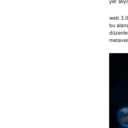
yer alıy
web 3.0
bu alan
düzenl
metave