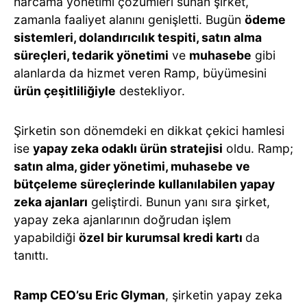
harcama yönetimi çözümleri sunan şirket,
zamanla faaliyet alanını genişletti. Bugün
ödeme
sistemleri, dolandırıcılık tespiti, satın alma
süreçleri, tedarik yönetimi
ve
muhasebe
gibi
alanlarda da hizmet veren Ramp, büyümesini
ürün çeşitliliğiyle
destekliyor.
Şirketin son dönemdeki en dikkat çekici hamlesi
ise
yapay zeka odaklı ürün stratejisi
oldu. Ramp;
satın alma, gider yönetimi, muhasebe ve
bütçeleme süreçlerinde kullanılabilen yapay
zeka ajanları
geliştirdi. Bunun yanı sıra şirket,
yapay zeka ajanlarının doğrudan işlem
yapabildiği
özel bir kurumsal kredi kartı
da
tanıttı.
Ramp CEO’su Eric Glyman
, şirketin yapay zeka