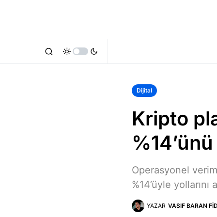
Dijital
Kripto pl
%14’ünü 
Operasyonel verimli
%14’üyle yollarını a
YAZAR
VASIF BARAN FI