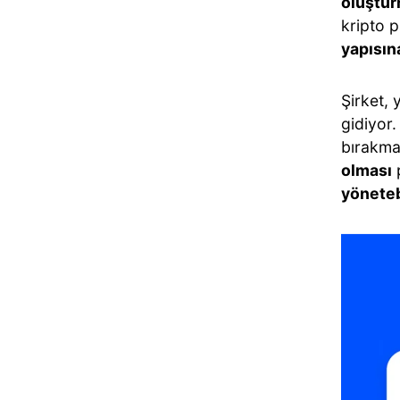
oluştur
kripto 
yapısın
Şirket,
gidiyor
bırakma
olması
p
yönete