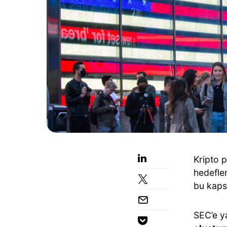
Kripto 
hedefle
bu kap
SEC’e ya