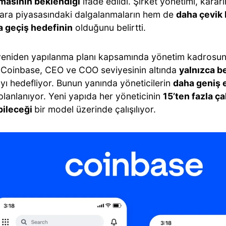
masının beklendiği
ifade edildi. Şirket yönetimi, kara
para piyasasındaki dalgalanmaların hem de
daha çevik 
a geçiş hedefinin
olduğunu belirtti.
 yeniden yapılanma planı kapsamında yönetim kadrosund
. Coinbase, CEO ve COO seviyesinin altında
yalnızca b
yı hedefliyor. Bunun yanında yöneticilerin
daha geniş 
lanlanıyor. Yeni yapıda her yöneticinin
15’ten fazla ça
bileceği
bir model üzerinde çalışılıyor.