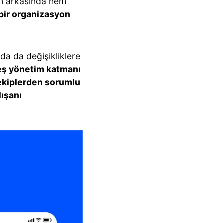
rın arkasında hem
bir organizasyon
a da değişikliklere
eş yönetim katmanı
ekiplerden sorumlu
lışanı