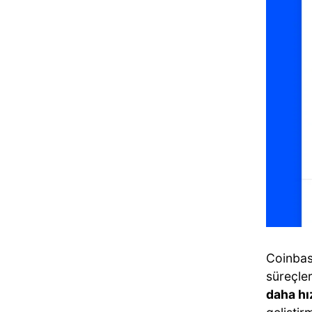
Coinbas
süreçler
daha hı