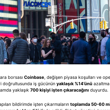
para borsası
Coinbase
, değişen piyasa koşulları ve ope
ri doğrultusunda iş gücünün
yaklaşık %14’ünü
azaltma k
samda yaklaşık
700 kişiyi işten çıkaracağını
duyurdu.
pılan bildirimde işten çıkarmaların
toplamda 50-60 mi