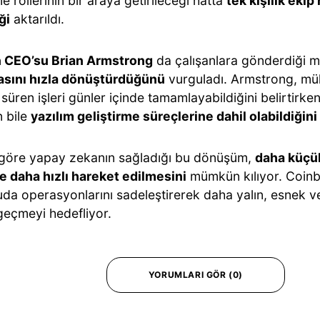
me rollerinin bir araya getirileceği hatta
tek kişilik ekip
ği
aktarıldı.
n CEO’su Brian Armstrong
da çalışanlara gönderdiği m
asını hızla dönüştürdüğünü
vurguladı. Armstrong, müh
 süren işleri günler içinde tamamlayabildiğini belirtirk
n bile
yazılım geliştirme süreçlerine dahil olabildiğini
 göre yapay zekanın sağladığı bu dönüşüm,
daha küçü
le daha hızlı hareket edilmesini
mümkün kılıyor. Coin
da operasyonlarını sadeleştirerek daha yalın, esnek ve 
geçmeyi hedefliyor.
YORUMLARI GÖR (0)