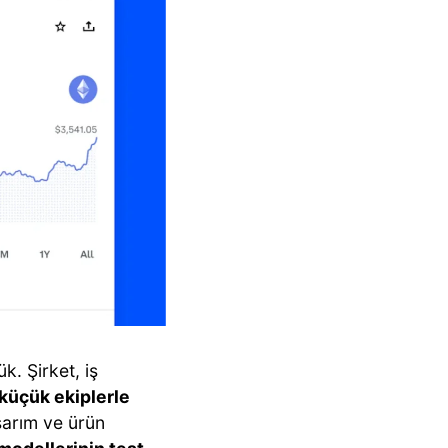
k. Şirket, iş
küçük ekiplerle
sarım ve ürün