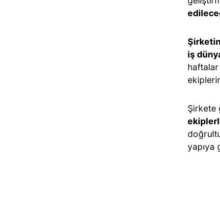
geliştir
edilece
Şirketi
iş düny
haftalar
ekipleri
Şirkete
ekipler
doğrultu
yapıya 