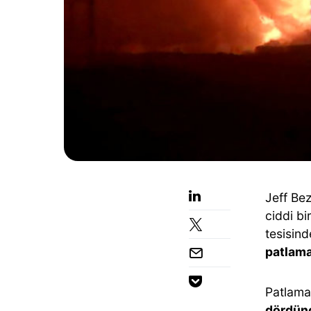
Jeff Be
ciddi bi
tesisind
patlama
Patlama
dördünc