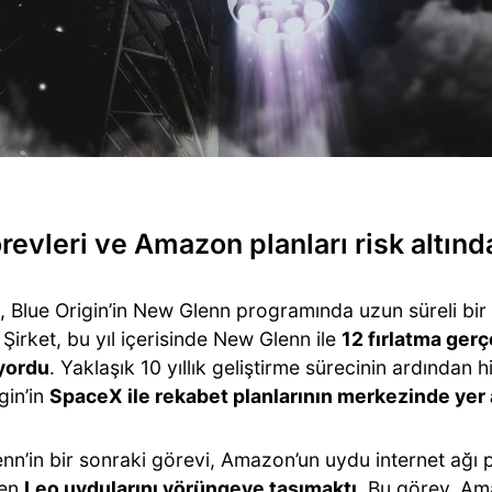
revleri ve Amazon planları risk altınd
, Blue Origin’in New Glenn programında uzun süreli bi
. Şirket, bu yıl içerisinde New Glenn ile
12 fırlatma ger
yordu
. Yaklaşık 10 yıllık geliştirme sürecinin ardından 
gin’in
SpaceX ile rekabet planlarının merkezinde yer 
nn’in bir sonraki görevi, Amazon’un uydu internet ağı
len
Leo uydularını yörüngeye taşımaktı
. Bu görev, Am