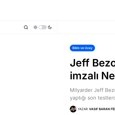
Bilim ve Uzay
Jeff Bezo
imzalı Ne
Milyarder Jeff Bez
yaptığı son testler
YAZAR
VASIF BARAN FI