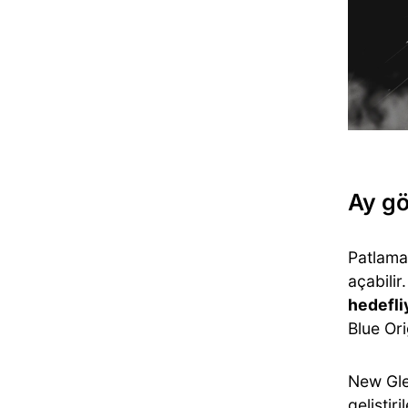
Ay gö
Patlama
açabilir
hedefli
Blue Ori
New Gle
geliştiri