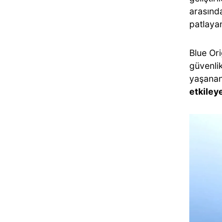
arasınd
patlaya
Blue Or
güvenli
yaşanan 
etkiley