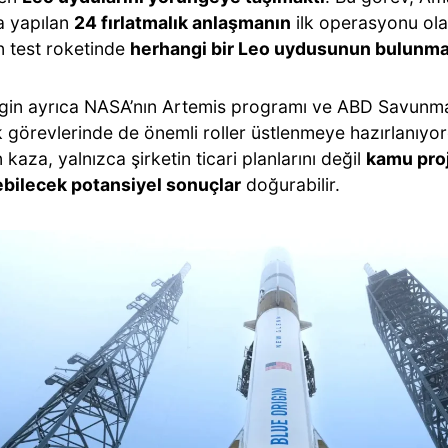
a yapılan
24 fırlatmalık anlaşmanın
ilk operasyonu ol
n test roketinde
herhangi bir Leo uydusunun bulunma
igin ayrıca NASA’nın Artemis programı ve ABD Savunma 
k görevlerinde de önemli roller üstlenmeye hazırlanıyo
kaza, yalnızca şirketin ticari planlarını değil
kamu proj
ebilecek potansiyel sonuçlar
doğurabilir.