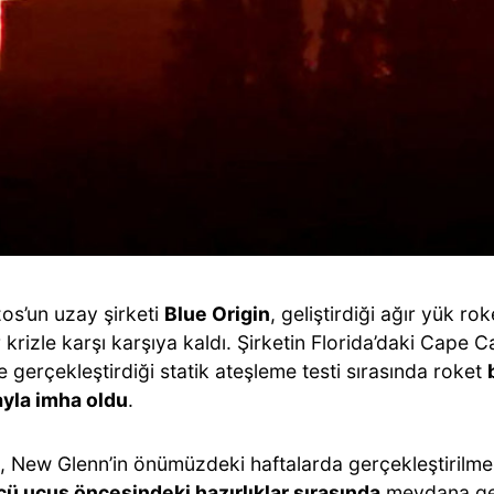
zos’un uzay şirketi
Blue Origin
, geliştirdiği ağır yük rok
r krizle karşı karşıya kaldı. Şirketin Florida’daki Cape 
e gerçekleştirdiği statik ateşleme testi sırasında roket
yla imha oldu
.
, New Glenn’in önümüzdeki haftalarda gerçekleştirilme
ü uçuş öncesindeki hazırlıklar sırasında
meydana gel