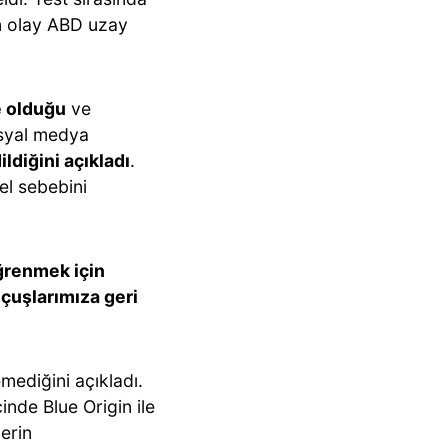
n olay ABD uzay
 olduğu
ve
osyal medya
ildiğini açıkladı
.
el sebebini
ğrenmek için
uçuşlarımıza geri
emediğini açıkladı.
nde Blue Origin ile
erin