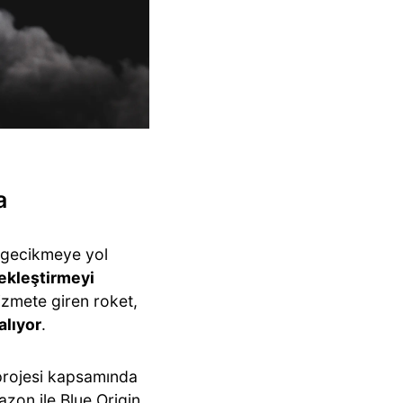
a
r gecikmeye yol
çekleştirmeyi
hizmete giren roket,
alıyor
.
 projesi kapsamında
azon ile Blue Origin