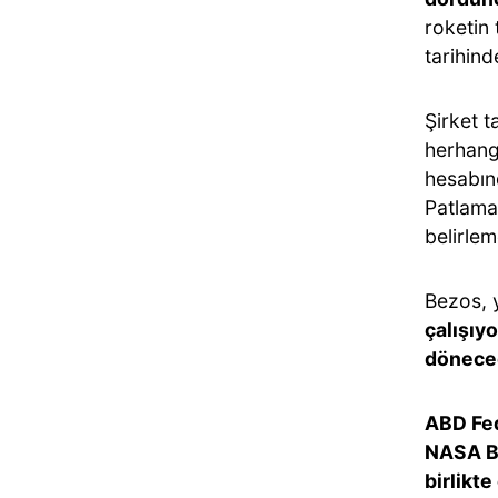
roketin
tarihin
Şirket 
herhang
hesabın
Patlama
belirlem
Bezos, 
çalışıy
dönece
ABD Fed
NASA B
birlikte