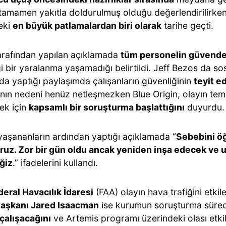
 tamamen yakıtla doldurulmuş olduğu değerlendirilirke
deki
en büyük patlamalardan biri olarak
tarihe geçti.
tarafından yapılan açıklamada
tüm personelin güvende
i bir yaralanma yaşamadığı belirtildi. Jeff Bezos da s
da yaptığı paylaşımda çalışanların güvenliğinin
teyit ed
nın nedeni henüz netleşmezken Blue Origin, olayın tem
ek için
kapsamlı bir soruşturma başlattığını
duyurdu.
yaşananların ardından yaptığı açıklamada “
Sebebini ö
oruz. Zor bir gün oldu ancak yeniden inşa edecek ve 
ğiz
.” ifadelerini kullandı.
eral Havacılık İdaresi
(FAA) olayın hava trafiğini etkil
aşkanı Jared Isaacman
ise kurumun soruşturma süreci
 çalışacağını
ve Artemis programı üzerindeki olası etkil