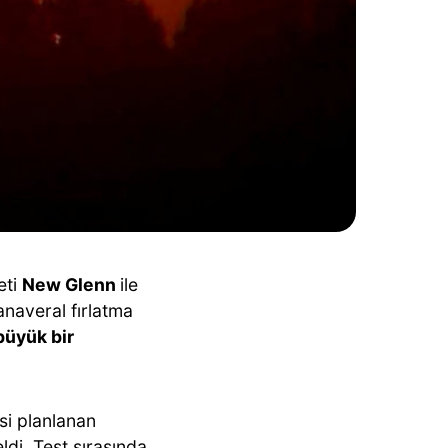
eti
New Glenn
ile
Canaveral fırlatma
büyük bir
si planlanan
di. Test sırasında