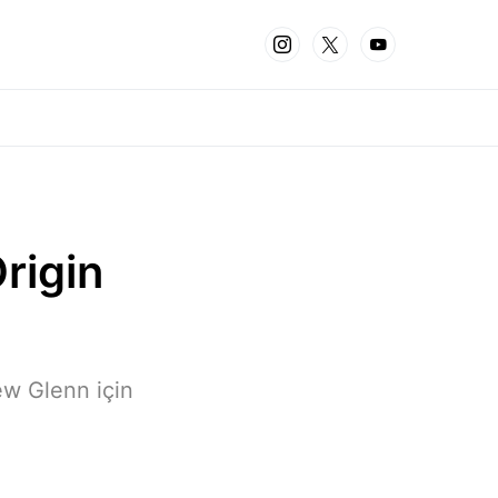
rigin
ew Glenn için