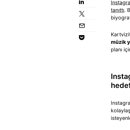
Instagr
tanıttı
. 
biyograf
Kartvizi
müzik y
planı iç
Insta
hedef
Instagra
kolaylaş
isteyenl