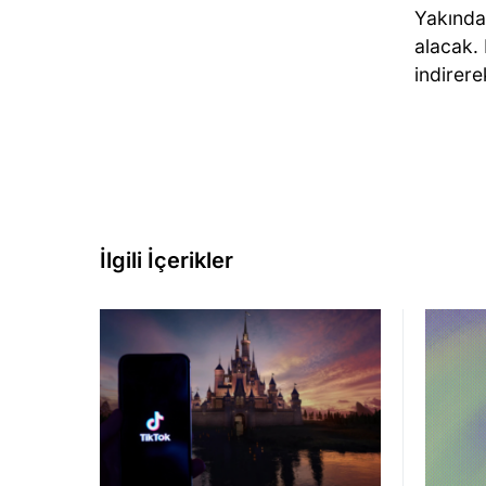
Yakında 
alacak. 
indirere
İlgili İçerikler