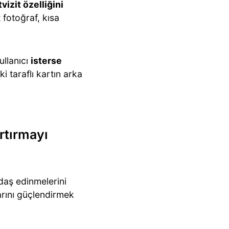
tvizit özelliğini
t fotoğraf, kısa
ullanıcı
isterse
ki taraflı kartın arka
artırmayı
daş edinmelerini
arını güçlendirmek