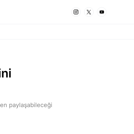
ini
rken paylaşabileceği