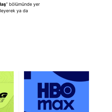
ylaş
” bölümünde yer
kleyerek ya da