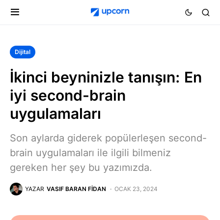
Dijital
İkinci beyninizle tanışın: En
iyi second-brain
uygulamaları
Son aylarda giderek popülerleşen second-
brain uygulamaları ile ilgili bilmeniz
gereken her şey bu yazımızda.
YAZAR
VASIF BARAN FIDAN
OCAK 23, 2024