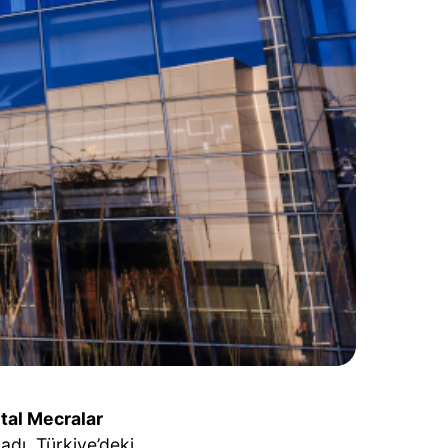
ital Mecralar
adı. Türkiye’deki