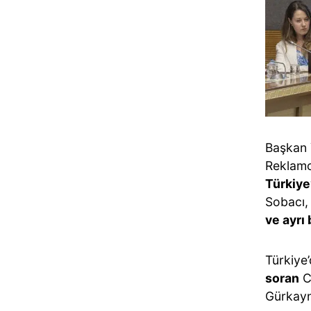
Başkan 
Reklamcı
Türkiye
Sobacı, 
ve ayrı
Türkiye
soran
C
Gürkay