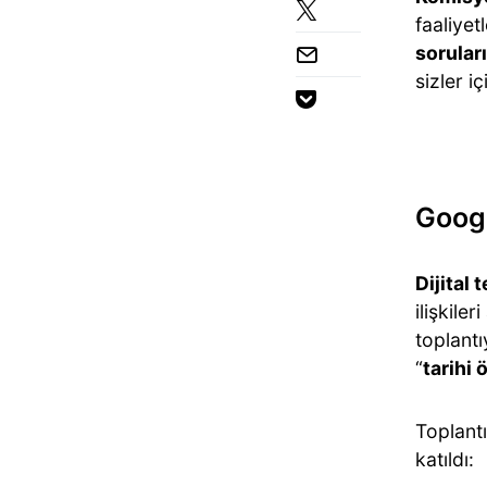
faaliye
soruları
sizler iç
Googl
Dijital t
ilişkil
toplant
“
tarihi
Toplantı
katıldı: