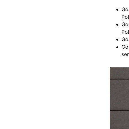
Goo
Pol
Goo
Pol
Go
Goo
se