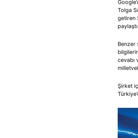
Google’ı
Tolga So
getiren
paylaştı
Benzer ş
bilgiler
cevabı v
milletvek
Şirket i
Türkiye’