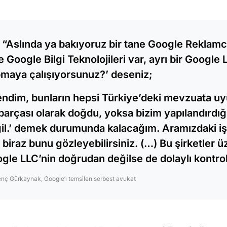
 “Aslında ya bakıyoruz bir tane Google Reklamcıl
e Google Bilgi Teknolojileri var, ayrı bir Google 
maya çalışıyorsunuz?’ deseniz;
endim, bunların hepsi Türkiye’deki mevzuata u
 parçası olarak doğdu, yoksa bizim yapılandırdığ
il.’ demek durumunda kalacağım. Aramızdaki i
e biraz bunu gözleyebilirsiniz. (…) Bu şirketler 
gle LLC’nin doğrudan değilse de dolaylı kontrol
nç Gürkaynak, Google’ı temsilen serbest avukat