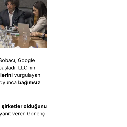
 Sobacı, Google
başladı. LLC’nin
lerini
vurgulayan
 boyunca
bağımsız
 şirketler olduğunu
 yanıt veren Gönenç