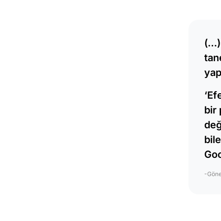
(…)
tan
yap
‘Ef
bir
değ
bil
Goo
-Göne