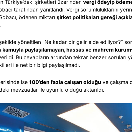
n Türkiye’deki şirketleri üzerinden
vergi ödeyip ödeme
bacı tarafından yanıtlandı. Vergi sorumluluklarını yerine
 Sobacı, ödenen miktarı
şirket politikaları gereği açı
.
ekilde yöneltilen “Ne kadar bir gelir elde ediliyor?” s
in
kamuyla paylaşılamayan, hassas ve mahrem kurumsal
erildi. Bu cevapların ardından tekrar benzer soruları y
illeri ile net bir bilgi paylaşılmadı.
çerisinde ise
100’den fazla çalışan olduğu
ve çalışma o
deki mevzuatlar ile uyumlu olduğu aktarıldı.