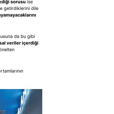
diği sorusu
ise
 getirdiklerini dile
klayamayacaklarını
orusuna da bu gibi
 veriler içerdiği
önelten
rtamlarının