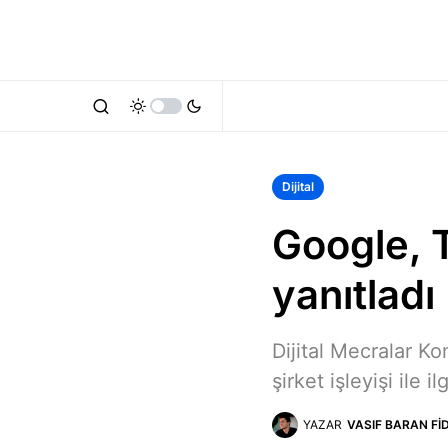
Dijital
Google, T
yanıtladı
Dijital Mecralar Ko
şirket işleyişi ile il
YAZAR
VASIF BARAN FI