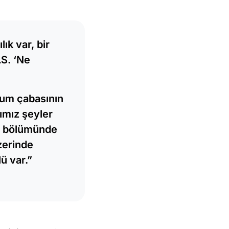
ık var, bir
LS. ‘Ne
yum çabasının
ımız şeyler
ş bölümünde
üzerinde
ü var.”