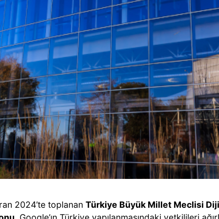
ran 2024’te toplanan
Türkiye Büyük Millet Meclisi Dij
onu,
Google’ın Türkiye yapılanmasındaki yetkilileri ağırl