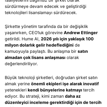
faaliyetlerini bağımsız bir şirket olarak
sürdürmeye devam edecek ve geliştirdiği
teknolojileri lisanslamayı sürdürecek.
Şirkette yönetim tarafında da bir değişiklik
yaşanırken, CEO’luk görevine
Andrew Ettinger
getirildi. Hume AI,
2026 yılı için yaklaşık 100
milyon dolarlık gelir hedeflediğini
de
kamuoyuyla paylaştı. Bu anlaşma bir
satın
almadan çok lisans anlaşması
olarak
değerlendiriliyor.
Büyük teknoloji şirketleri, doğrudan şirket satın
almak yerine
önemli ekipleri işe alarak inovatif
yetenekleri
kendi bünyelerine katmayı
tercih
ediyor. Bu strateji, kimi zaman
daha az
düzenleyici inceleme gerektirdiği için de tercih