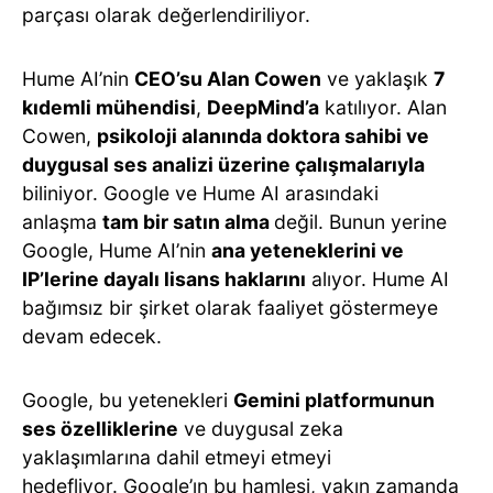
parçası olarak değerlendiriliyor.
Hume AI’nin
CEO’su Alan Cowen
ve yaklaşık
7
kıdemli mühendisi
,
DeepMind’a
katılıyor. Alan
Cowen,
psikoloji alanında doktora sahibi ve
duygusal ses analizi üzerine çalışmalarıyla
biliniyor. Google ve Hume AI arasındaki
anlaşma
tam bir satın alma
değil. Bunun yerine
Google, Hume AI’nin
ana yeteneklerini ve
IP’lerine dayalı lisans haklarını
alıyor. Hume AI
bağımsız bir şirket olarak faaliyet göstermeye
devam edecek.
Google, bu yetenekleri
Gemini platformunun
ses özelliklerine
ve duygusal zeka
yaklaşımlarına dahil etmeyi etmeyi
hedefliyor. Google’ın bu hamlesi, yakın zamanda