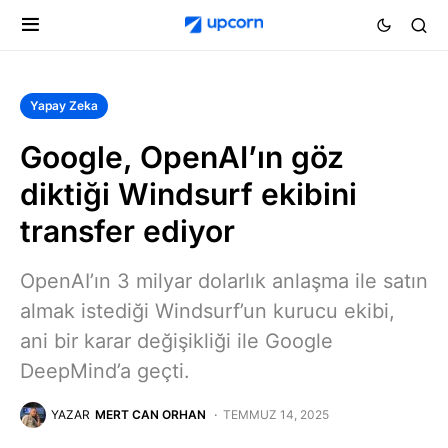
Yapay Zeka
Google, OpenAI’ın göz
diktiği Windsurf ekibini
transfer ediyor
OpenAI’ın 3 milyar dolarlık anlaşma ile satın
almak istediği Windsurf’un kurucu ekibi,
ani bir karar değişikliği ile Google
DeepMind’a geçti.
YAZAR
MERT CAN ORHAN
TEMMUZ 14, 2025