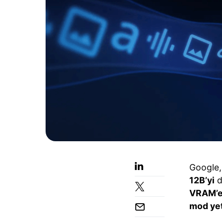
Google,
12B’yi
d
VRAM’e
mod yet