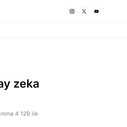
pay zeka
emma 4 12B ile