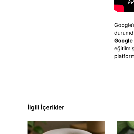
Google’
durumda
Google 
eğitilmi
platform
İlgili İçerikler