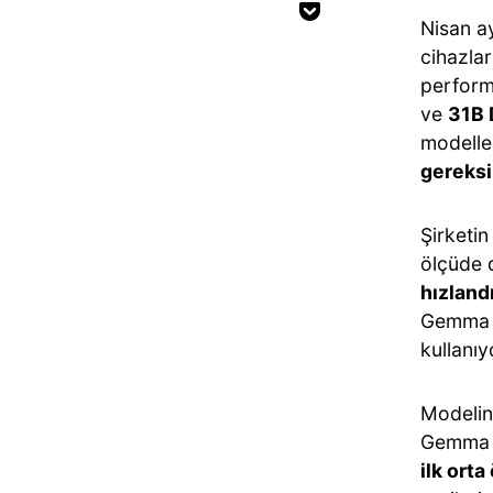
Nisan a
cihazla
performa
ve
31B
modelle
gereksi
Şirketin
ölçüde d
hızland
Gemma 4
kullanıy
Modelin 
Gemma 4
ilk ort