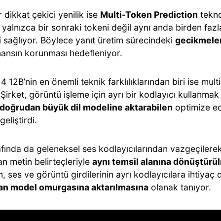
r dikkat çekici yenilik ise
Multi-Token Prediction
tekno
yalnızca bir sonraki tokeni değil aynı anda birden fazl
i sağlıyor. Böylece yanıt üretim sürecindeki
gecikmeler
ansın korunması hedefleniyor.
12B’nin en önemli teknik farklılıklarından biri ise mul
 Şirket, görüntü işleme için ayrı bir kodlayıcı kullanma
i doğrudan büyük dil modeline aktarabilen
optimize e
eliştirdi.
afında da geleneksel ses kodlayıcılarından vazgeçilerek
n metin belirteçleriyle
aynı temsil alanına dönüştürü
, ses ve görüntü girdilerinin ayrı kodlayıcılara ihtiya
n model omurgasına aktarılmasına
olanak tanıyor.