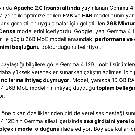
yında
Apache 2.0 lisansı altında
yayınlanan Gemma 4 ai
ra yönelik optimize edilen
E2B
ve
E4B
modellerinin yan
ns gerektiren uygulamalar için geliştirilen
26B Mixtur
 Dense
modellerini içeriyordu. Google, yeni Gemma 4 12
r ile güçlü 26B MoE modeli arasındaki
performans ve
nimi boşluğunu
doldurduğunu belirtiyor.
 paylaştığı bilgilere göre Gemma 4 12B, mobil sürümler
aha yüksek yetenekler sunarken çalıştırılabilmesi için
ırıcılarına ihtiyaç duymuyor
. Model, yanızca 16 GB RAM
 26B MoE modelinin ihtiyaç duyduğu
toplam belleğin
or.
öne çıkan özelliklerinden biri de yerel ses desteği su
 12B’nin Gemma ailesi içerisinde
ses girdisini yerel 
a ölçekli model olduğunu
ifade ediyor. Böylece kullanıcı