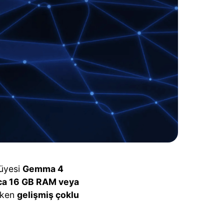
 üyesi
Gemma 4
ca 16 GB RAM veya
ırken
gelişmiş çoklu