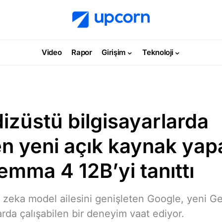
Video
Rapor
Girişim
Teknoloji
izüstü bilgisayarlarda
len yeni açık kaynak ya
emma 4 12B’yi tanıttı
 zeka model ailesini genişleten Google, yeni G
arda çalışabilen bir deneyim vaat ediyor.