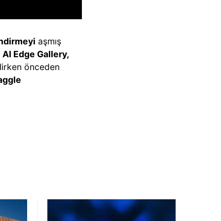
indirmeyi
aşmış
 AI Edge Gallery,
lirken önceden
aggle