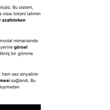
lojisi. Bu sistem,
a olası tokeni tahmin
 azaltılırken
timodal mimarisinde
k yerine
görsel
dilmiş bir gömme
 ham ses sinyalinin
lmesi
sağlandı. Bu
ç duymadan