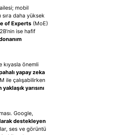
lesi; mobil
ı sıra daha yüksek
e of Experts
(MoE)
B’nin ise hafif
 donanım
e kıyasla önemli
pahalı yapay zeka
 ile çalışabilirken
 yaklaşık yarısını
nması. Google,
olarak destekleyen
lar, ses ve görüntü