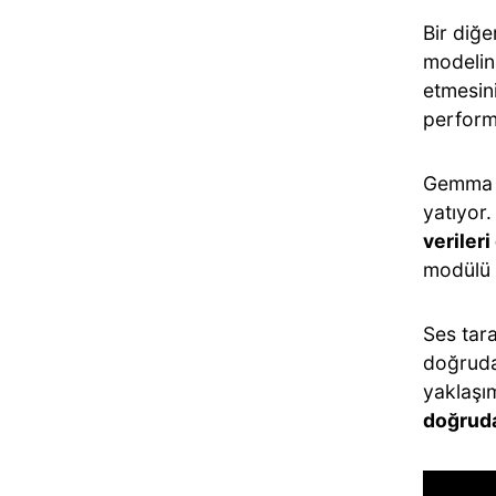
Bir diğe
modelin 
etmesin
perform
Gemma 4 
yatıyor.
veriler
modülü g
Ses tar
doğruda
yaklaşım
doğruda