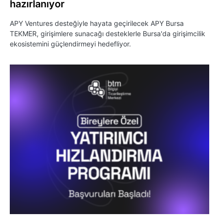
hazırlanıyor
APY Ventures desteğiyle hayata geçirilecek APY Bursa
TEKMER, girişimlere sunacağı desteklerle Bursa'da girişimcilik
ekosistemini güçlendirmeyi hedefliyor.