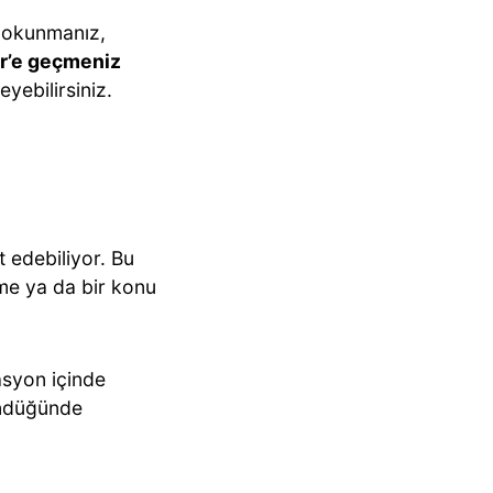
 dokunmanız,
er’e geçmeniz
eyebilirsiniz.
 edebiliyor. Bu
tme ya da bir konu
asyon içinde
ündüğünde