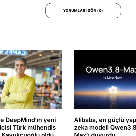
YORUMLARI GÖR (0)
e DeepMind’ın yeni
Alibaba, en güçlü ya
icisi Türk mühendis
zeka modeli Qwen3.
 Kavukçuoğlu oldu
Max’i duyurdu