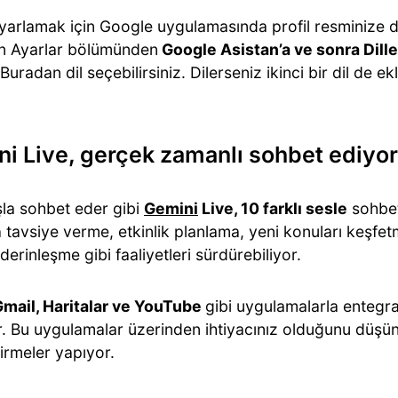
 ayarlamak için Google uygulamasında profil resminize
n Ayarlar bölümünden
Google Asistan’a ve sonra Dill
 Buradan dil seçebilirsiniz. Dilerseniz ikinci bir dil de ekl
i Live, gerçek zamanlı sohbet ediyor
la sohbet eder gibi
Gemini
Live, 10 farklı sesle
sohbet
 tavsiye verme, etkinlik planlama, yeni konuları keşfe
derinleşme gibi faaliyetleri sürdürebiliyor.
mail, Haritalar ve YouTube
gibi uygulamalarla entegr
or. Bu uygulamalar üzerinden ihtiyacınız olduğunu düş
irmeler yapıyor.