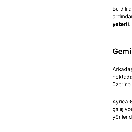
Bu dili
ardında
yeterli
.
Gemin
Arkadaş
noktada
üzerine 
Ayrıca
G
çalışıy
yönlend