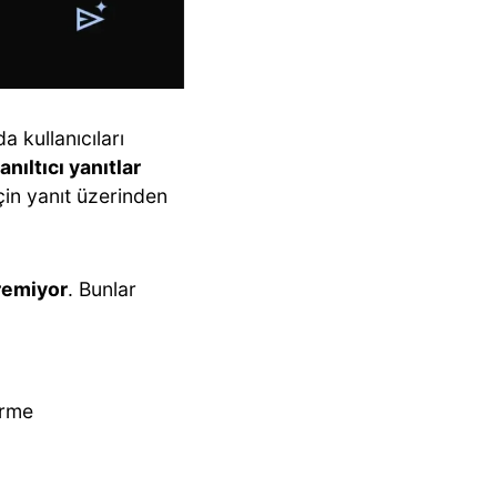
a kullanıcıları
nıltıcı yanıtlar
çin yanıt üzerinden
iremiyor
. Bunlar
irme