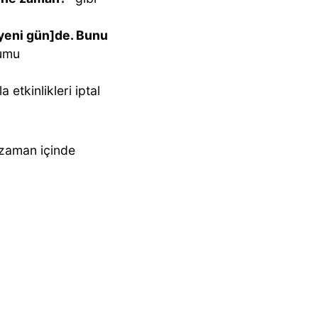
[yeni gün]de. Bunu
numu
 etkinlikleri iptal
a zaman içinde