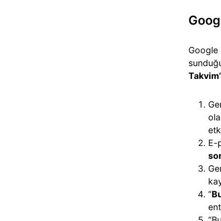
Googl
Google 
sunduğu
Takvim’
Gem
ola
etk
E-p
sor
Gem
kay
“
Bu
ent
“Bu