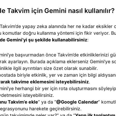
e Takvim için Gemini nasıl kullanılır?
Takvim’de yapay zeka alanında her ne kadar eksikler ol
 komutlar doğru kullanma yöntemi için fikir veriyor. 
de Gemini’yi şu şekilde kullanabilirsiniz
:
ini’ye başvurmadan önce Takvim’de etkinliklerinizi g
rak ayarlayın. Burada açıklama eklerseniz Gemini’ye so
inlikle ilgili ayrıntıları size özet olarak sunabilir.
ostada biriyle etkinlik, yer ve zaman için bilgi aldıysa
arak takvime eklemesini isteyebilirsiniz
.
ini’ye herhangi bir yer için rota oluşturmasını söyleyi
detmesini isteyebilirsiniz.
nu Takvim’e ekle
” ya da “
@Google Calendar
” komutl
egrasyonunu harekete geçirebilirsiniz.
gün takvimimde neler var?” ya da “
Yarın ilk toplantı