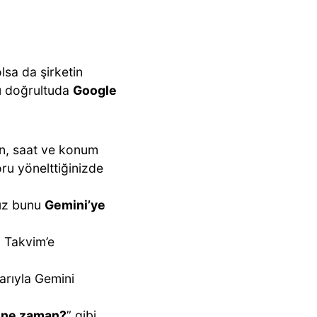
sa da şirketin
Bu doğrultuda
Google
ün, saat ve konum
ru yönelttiğinizde
nız bunu
Gemini’ye
p Takvim’e
arıyla Gemini
m ne zaman?
” gibi