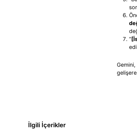
sor
Önc
değ
değ
“
[İ
edi
Gemini, 
gelişere
İlgili İçerikler