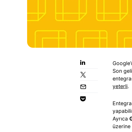
Google’
Son gel
entegra
yeterli
.
Entegra
yapabil
Ayrıca
G
üzerine 