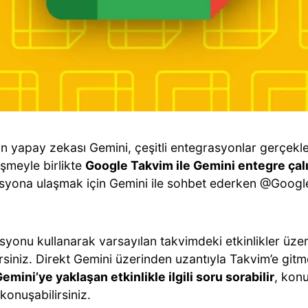
ın yapay zekası Gemini, çeşitli entegrasyonlar gerçekl
işmeyle birlikte
Google Takvim ile Gemini entegre çal
syona ulaşmak için Gemini ile sohbet ederken @Goog
syonu kullanarak varsayılan takvimdeki etkinlikler üz
irsiniz. Direkt Gemini üzerinden uzantıyla Takvim’e gi
emini’ye yaklaşan etkinlikle ilgili soru sorabilir
, kon
konuşabilirsiniz.