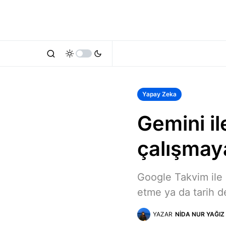
Yapay Zeka
Gemini i
çalışmay
Google Takvim ile 
etme ya da tarih de
YAZAR
NIDA NUR YAĞIZ