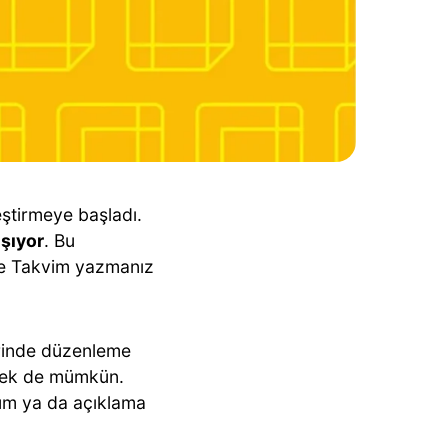
eştirmeye başladı.
ışıyor
. Bu
le Takvim yazmanız
erinde düzenleme
tmek de mümkün.
um ya da açıklama