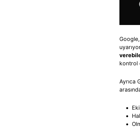
Google, 
uyarıyor
verebil
kontrol 
Ayrıca 
arasınd
Eki
Hal
Olm