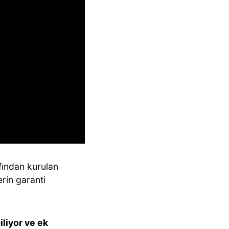
fından kurulan
erin garanti
iliyor ve ek