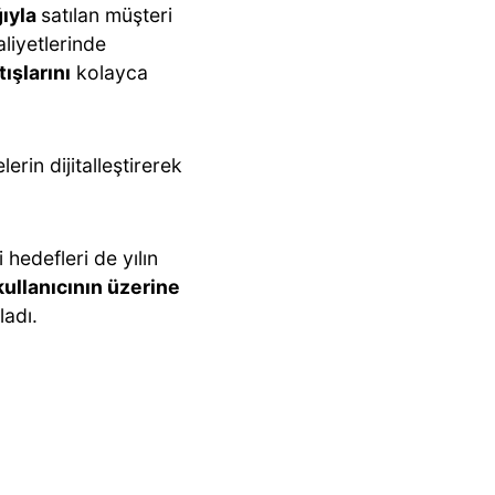
ğıyla
satılan müşteri
liyetlerinde
ışlarını
kolayca
erin dijitalleştirerek
 hedefleri de yılın
ullanıcının üzerine
adı.