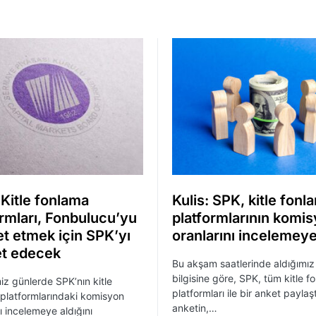
 Kitle fonlama
Kulis: SPK, kitle fonl
ormları, Fonbulucu’yu
platformlarının komi
et etmek için SPK’yı
oranlarını incelemeye
et edecek
Bu akşam saatlerinde aldığımız 
bilgisine göre, SPK, tüm kitle f
iz günlerde SPK’nın kitle
platformları ile bir anket paylaşt
platformlarındaki komisyon
anketin,…
nı incelemeye aldığını