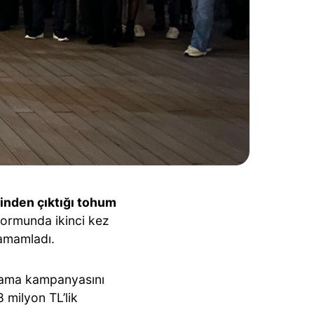
inden çıktığı tohum
formunda ikinci kez
tamamladı.
nlama kampanyasını
 milyon TL’lik