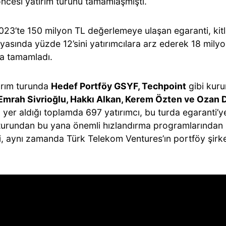
ncesi yatırım turunu tamamlaşmıştı.
2023’te 150 milyon TL değerlemeye ulaşan egaranti, kit
asında yüzde 12’sini yatırımcılara arz ederek 18 milyo
la tamamladı.
ırım turunda
Hedef Portföy GSYF, Techpoint
gibi kurum
Emrah Sivrioğlu, Hakkı Alkan, Kerem Özten ve Ozan
n yer aldığı toplamda 697 yatırımcı, bu turda egaranti’ye
 turundan bu yana önemli hızlandırma programlarından
, aynı zamanda Türk Telekom Ventures’ın portföy şirket