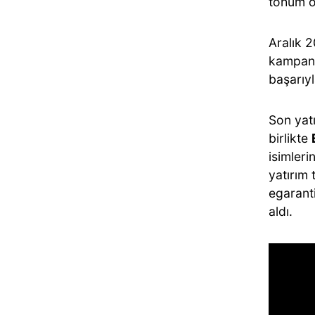
tohum ö
Aralık 
kampany
başarıy
Son yat
birlikte
isimleri
yatırım
egaranti
aldı.