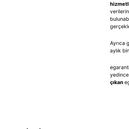
hizmet
verileri
bulunabi
gerçekle
Ayrıca g
aylık bi
egaranti
yedince
çıkan
e