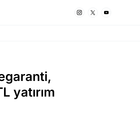
 egaranti,
TL yatırım