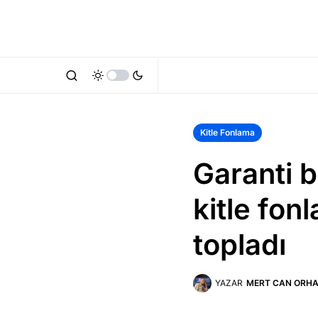
Kitle Fonlama
Garanti be
kitle fon
topladı
YAZAR
MERT CAN ORH