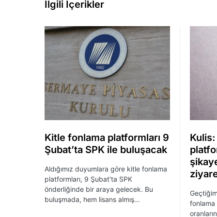
İlgili İçerikler
Kitle fonlama platformları 9
Kulis:
Şubat’ta SPK ile buluşacak
platf
şikay
Aldığımız duyumlara göre kitle fonlama
ziyar
platformları, 9 Şubat’ta SPK
önderliğinde bir araya gelecek. Bu
Geçtiğim
buluşmada, hem lisans almış…
fonlama 
oranları