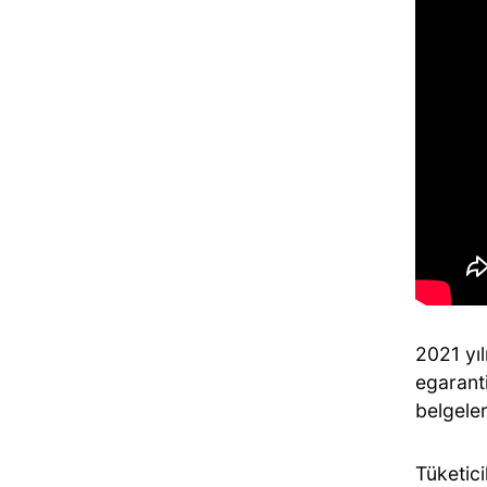
2021 yı
egaranti
belgeler
Tüketici