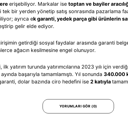
lere
erişebiliyor. Markalar ise
toptan ve bayiler aracılı
ni tek bir yerden yönetip satış sonrasında pazarlama faa
liyor; ayrıca e
k garanti, yedek parça gibi ürünlerin sat
ştirip gelir elde ediyor.
irişimin getirdiği sosyal faydalar arasında garanti belgel
nlerce ağacın kesilmesine engel olunuyor.
, ilk yatırım turunda yatırımcılarına 2023 yılı için verdiği
 ayında başarıyla tamamlamıştı. Yıl sonunda
340.000 k
garanti, dolar bazında ciro hedefini ise
2 katıyla
tamaml
YORUMLARI GÖR (0)