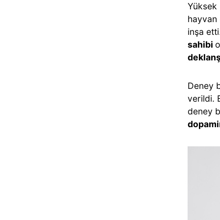
Yüksek 
hayvan 
inşa ett
sahibi
o
deklan
Deney b
verildi.
deney b
dopam