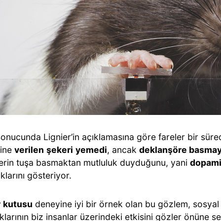
onucunda Lignier’in açıklamasına göre fareler bir sür
rine
verilen
şekeri
yemedi
, ancak
deklanşöre basmay
lerin tuşa basmaktan mutluluk duyduğunu, yani
dopam
ıklarını gösteriyor.
r
kutusu
deneyine iyi bir örnek olan bu gözlem, sosyal
ıklarının biz insanlar üzerindeki etkisini gözler önüne se