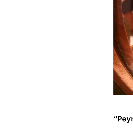
“Peyn