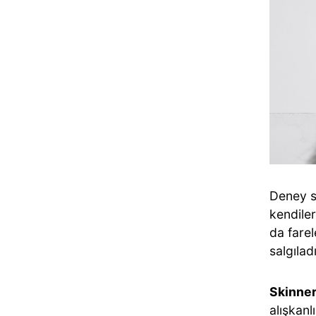
Deney s
kendile
da fare
salgılad
Skinne
alışkanl