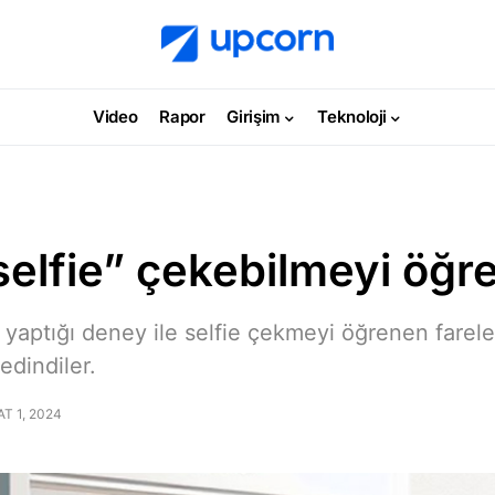
Video
Rapor
Girişim
Teknoloji
selfie” çekebilmeyi öğr
n yaptığı deney ile selfie çekmeyi öğrenen farel
edindiler.
T 1, 2024