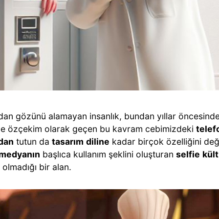
dan gözünü alamayan insanlık, bundan yıllar öncesinde
e özçekim olarak geçen bu kavram cebimizdeki
telef
dan
tutun da
tasarım
diline
kadar birçok özelliğini de
medyanın
başlıca kullanım şeklini oluşturan
selfie
kül
olmadığı bir alan.