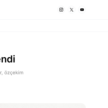
endi
er, özçekim