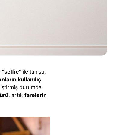
 “
selfie
” ile tanıştı.
onların
kullanılış
ğiştirmiş durumda.
türü
, artık
farelerin