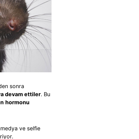
eden sonra
a devam ettiler
. Bu
in
hormonu
 medya ve selfie
riyor.