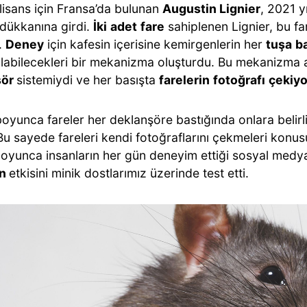
lisans için Fransa’da bulunan
Augustin Lignier
, 2021 yı
dükkanına girdi.
İki
adet
fare
sahiplenen Lignier, bu f
i.
Deney
için kafesin içerisine kemirgenlerin her
tuşa
b
labilecekleri bir mekanizma oluşturdu. Bu mekanizma 
şör
sistemiydi ve her basışta
farelerin
fotoğrafı
çekiy
oyunca fareler her deklanşöre bastığında onlara belirl
 Bu sayede fareleri kendi fotoğraflarını çekmeleri konus
oyunca insanların her gün deneyim ettiği sosyal med
in
etkisini minik dostlarımız üzerinde test etti.