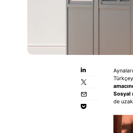
Aynalar
Türkçey
amacın
Sosyal
de uzak 