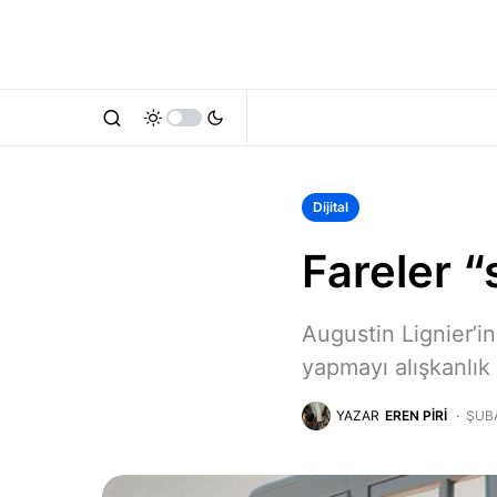
Dijital
Fareler “
Augustin Lignier’i
yapmayı alışkanlık 
YAZAR
EREN PIRI
ŞUBA