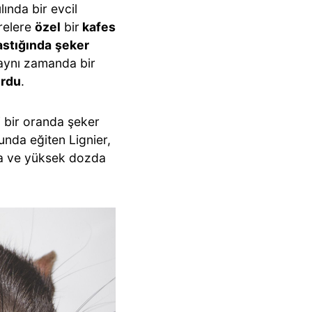
lında bir evcil
arelere
özel
bir
kafes
astığında
şeker
aynı zamanda bir
ordu
.
i bir oranda şeker
unda eğiten Lignier,
ya ve yüksek dozda