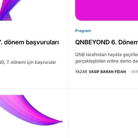
Program
. dönem başvuruları
QNBEYOND 6. Dönem’
QNB tarafından hayata geçiri
gerçekleştirilen online demo da
, 7. dönemi için başvurular
YAZAR
VASIF BARAN FIDAN
EKI