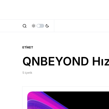
ETIKET
QNBEYOND Hızl
5 içerik